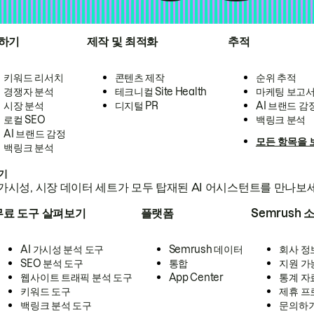
하기
제작 및 최적화
추적
키워드 리서치
콘텐츠 제작
순위 추적
경쟁자 분석
테크니컬 Site Health
마케팅 보고
시장 분석
디지털 PR
AI 브랜드 감
로컬 SEO
백링크 분석
AI 브랜드 감정
모든 항목을 
백링크 분석
하기
가시성, 시장 데이터 세트가 모두 탑재된 AI 어시스턴트를 만나보
무료 도구 살펴보기
플랫폼
Semrush 
AI 가시성 분석 도구
Semrush 데이터
회사 정
SEO 분석 도구
통합
지원 가
웹사이트 트래픽 분석 도구
App Center
통계 자
키워드 도구
제휴 프
백링크 분석 도구
문의하