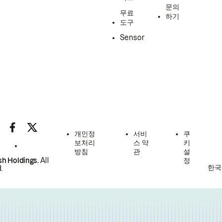
문의
무료
하기
도구
Sensor
개인정
서비
쿠
보처리
스 약
키
방침
관
설
h Holdings.
All
정
한국
.