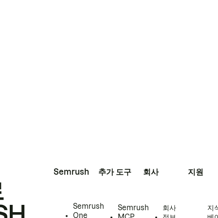
Semrush
추가 도구
회사
지원
로
SH
Semrush
Semrush
회사
지
One
MCP
정보
베