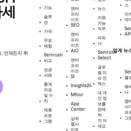
스
하세
기능
엔터
뉴스
프라
아
솔루
지원
이즈
데
션
가능
SEO
직무
Se
가격
엔터
AP
파트
프라
무료
너
이즈
체험
업계 뉴
AIO
Semrush
. 언제든지 취
Semrush
Select
엔터
비교
프라
글로
성공
이즈
Se
벌 이
사례
SI
블
슈 인
덱스
통계
Insights24
웨
자료
나
내 개
Mfour
및 수
인 정
치
앰
App
보를
서
Center
판매
제휴
프
하
프로
그
상위
지 마
그램
웹사
세요
이트