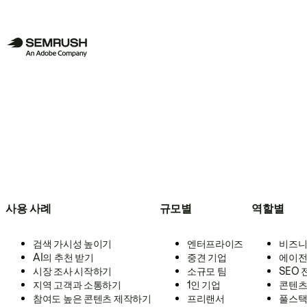
사용 사례
규모별
역할별
검색 가시성 높이기
엔터프라이즈
비즈니
AI의 추천 받기
중견 기업
에이전
시장 조사 시작하기
소규모 팀
SEO
지역 고객과 소통하기
1인 기업
콘텐츠
참여도 높은 콘텐츠 제작하기
프리랜서
풀스택