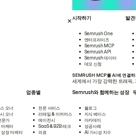
시작하기
발견
Semrush One
엔터프라이즈
Semrush MCP
Semrush API
Semrush 데이터
데모 신청
SEMRUSH MCP를 AI에 연결
세계에서 가장 강력한 트래픽, 
업종별
Semrush와 함께하는 성장
스 오너
전문 서비스
블로그
시 오너
리테일 & 이커머스
지식 베이스
 전문가
에이전시
아카데미
 마케터
SaaS & B2B 테크
성공사례
 성장 마케터
의료
AI 가시성 지수