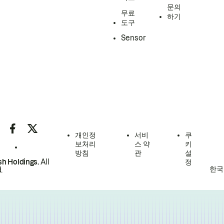
문의
무료
하기
도구
Sensor
개인정
서비
쿠
보처리
스 약
키
방침
관
설
h Holdings.
All
정
한국
.