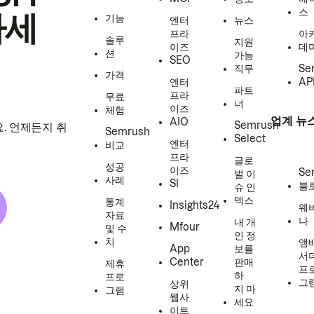
스
하세
기능
엔터
뉴스
프라
아
솔루
지원
이즈
데
션
가능
SEO
직무
Se
가격
엔터
AP
파트
프라
무료
너
이즈
체험
업계 뉴
AIO
Semrush
. 언제든지 취
Semrush
Select
엔터
비교
프라
글로
성공
이즈
Se
벌 이
사례
SI
블
슈 인
덱스
통계
Insights24
웨
자료
나
내 개
Mfour
및 수
인 정
치
앰
App
보를
서
Center
판매
제휴
프
하
프로
그
상위
지 마
그램
웹사
세요
이트