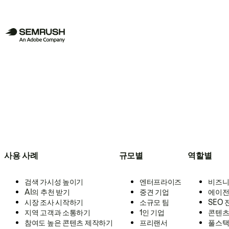
사용 사례
규모별
역할별
검색 가시성 높이기
엔터프라이즈
비즈니
AI의 추천 받기
중견 기업
에이전
시장 조사 시작하기
소규모 팀
SEO
지역 고객과 소통하기
1인 기업
콘텐츠
참여도 높은 콘텐츠 제작하기
프리랜서
풀스택