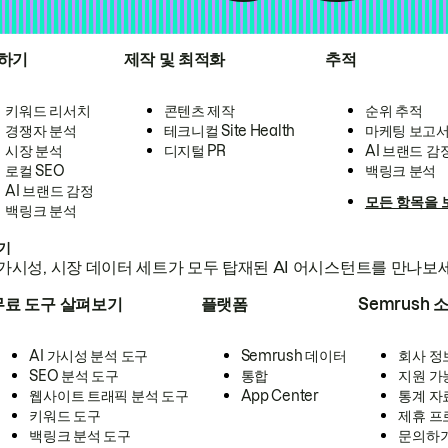
하기
제작 및 최적화
추적
키워드 리서치
콘텐츠 제작
순위 추적
경쟁자 분석
테크니컬 Site Health
마케팅 보고
시장 분석
디지털 PR
AI 브랜드 감
로컬 SEO
백링크 분석
AI 브랜드 감정
모든 항목을 
백링크 분석
하기
가시성, 시장 데이터 세트가 모두 탑재된 AI 어시스턴트를 만나보
무료 도구 살펴보기
플랫폼
Semrush 
AI 가시성 분석 도구
Semrush 데이터
회사 정
SEO 분석 도구
통합
지원 가
웹사이트 트래픽 분석 도구
App Center
통계 자
키워드 도구
제휴 프
백링크 분석 도구
문의하