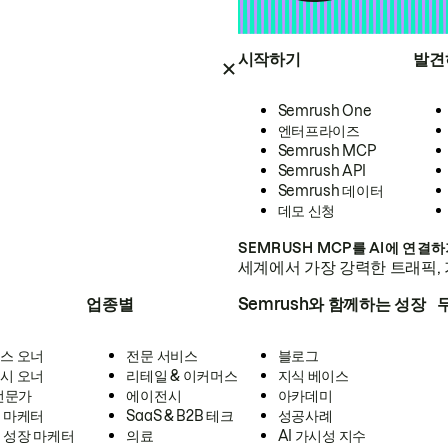
시작하기
발견
Semrush One
엔터프라이즈
Semrush MCP
Semrush API
Semrush 데이터
데모 신청
SEMRUSH MCP를 AI에 연결
세계에서 가장 강력한 트래픽, 
업종별
Semrush와 함께하는 성장
스 오너
전문 서비스
블로그
시 오너
리테일 & 이커머스
지식 베이스
 전문가
에이전시
아카데미
 마케터
SaaS & B2B 테크
성공사례
 성장 마케터
의료
AI 가시성 지수