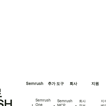
Semrush
추가 도구
회사
지원
로
SH
Semrush
Semrush
회사
지
One
MCP
정보
베