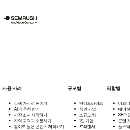
사용 사례
규모별
역할별
검색 가시성 높이기
엔터프라이즈
비즈니
AI의 추천 받기
중견 기업
에이전
시장 조사 시작하기
소규모 팀
SEO
지역 고객과 소통하기
1인 기업
콘텐츠
참여도 높은 콘텐츠 제작하기
프리랜서
풀스택