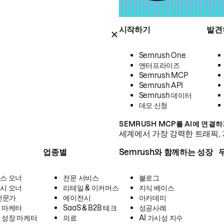
시작하기
발견
Semrush One
엔터프라이즈
Semrush MCP
Semrush API
Semrush 데이터
데모 신청
SEMRUSH MCP를 AI에 연결
세계에서 가장 강력한 트래픽, 
업종별
Semrush와 함께하는 성장
스 오너
전문 서비스
블로그
시 오너
리테일 & 이커머스
지식 베이스
 전문가
에이전시
아카데미
 마케터
SaaS & B2B 테크
성공사례
 성장 마케터
의료
AI 가시성 지수