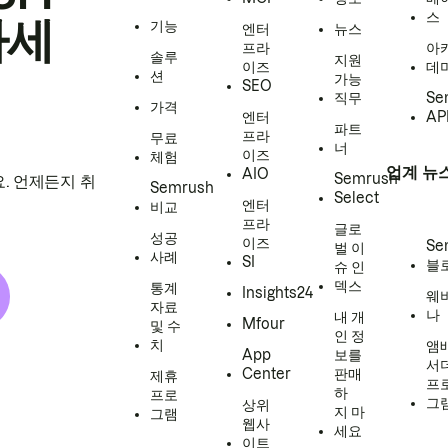
스
하세
기능
엔터
뉴스
프라
아
솔루
지원
이즈
데
션
가능
SEO
직무
Se
가격
엔터
AP
파트
프라
무료
너
이즈
체험
업계 뉴
AIO
Semrush
. 언제든지 취
Semrush
Select
엔터
비교
프라
글로
성공
이즈
Se
벌 이
사례
SI
블
슈 인
덱스
통계
Insights24
웨
자료
나
내 개
Mfour
및 수
인 정
치
앰
App
보를
서
Center
판매
제휴
프
하
프로
그
상위
지 마
그램
웹사
세요
이트