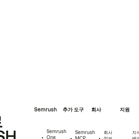
Semrush
추가 도구
회사
지원
로
SH
Semrush
Semrush
회사
지
One
MCP
정보
베