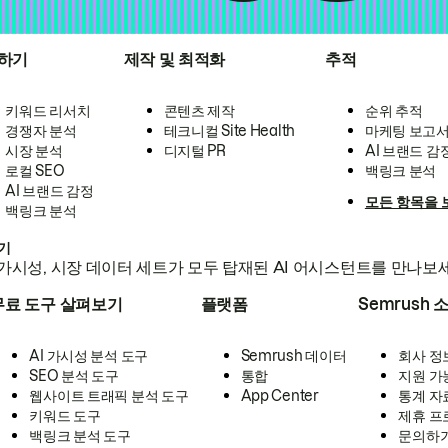
하기
제작 및 최적화
추적
키워드 리서치
콘텐츠 제작
순위 추적
경쟁자 분석
테크니컬 Site Health
마케팅 보고
시장 분석
디지털 PR
AI 브랜드 감
로컬 SEO
백링크 분석
AI 브랜드 감정
모든 항목을 
백링크 분석
하기
가시성, 시장 데이터 세트가 모두 탑재된 AI 어시스턴트를 만나보
무료 도구 살펴보기
플랫폼
Semrush 
AI 가시성 분석 도구
Semrush 데이터
회사 정
SEO 분석 도구
통합
지원 가
웹사이트 트래픽 분석 도구
App Center
통계 자
키워드 도구
제휴 프
백링크 분석 도구
문의하