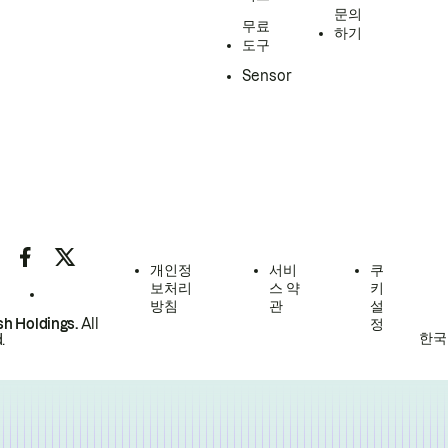
문의
무료
하기
도구
Sensor
개인정
서비
쿠
보처리
스 약
키
방침
관
설
h Holdings.
All
정
한국
.