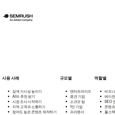
사용 사례
규모별
역할별
검색 가시성 높이기
엔터프라이즈
비즈니
AI의 추천 받기
중견 기업
에이전
시장 조사 시작하기
소규모 팀
SEO
지역 고객과 소통하기
1인 기업
콘텐츠
참여도 높은 콘텐츠 제작하기
프리랜서
풀스택