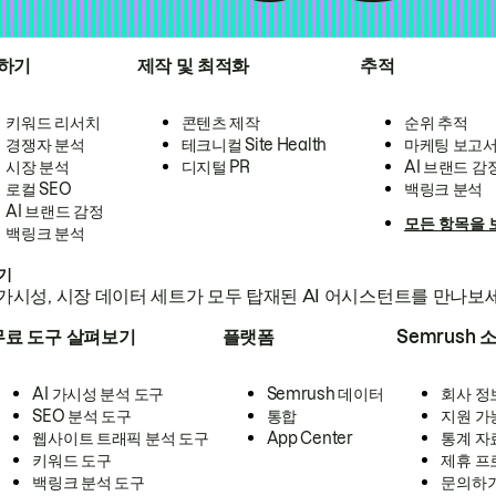
하기
제작 및 최적화
추적
키워드 리서치
콘텐츠 제작
순위 추적
경쟁자 분석
테크니컬 Site Health
마케팅 보고
시장 분석
디지털 PR
AI 브랜드 감
로컬 SEO
백링크 분석
AI 브랜드 감정
모든 항목을 
백링크 분석
하기
가시성, 시장 데이터 세트가 모두 탑재된 AI 어시스턴트를 만나보
무료 도구 살펴보기
플랫폼
Semrush 
AI 가시성 분석 도구
Semrush 데이터
회사 정
SEO 분석 도구
통합
지원 가
웹사이트 트래픽 분석 도구
App Center
통계 자
키워드 도구
제휴 프
백링크 분석 도구
문의하