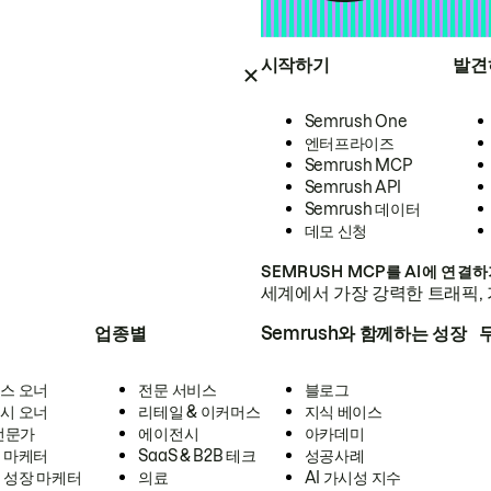
시작하기
발견
Semrush One
엔터프라이즈
Semrush MCP
Semrush API
Semrush 데이터
데모 신청
SEMRUSH MCP를 AI에 연결
세계에서 가장 강력한 트래픽, 
업종별
Semrush와 함께하는 성장
스 오너
전문 서비스
블로그
시 오너
리테일 & 이커머스
지식 베이스
 전문가
에이전시
아카데미
 마케터
SaaS & B2B 테크
성공사례
 성장 마케터
의료
AI 가시성 지수