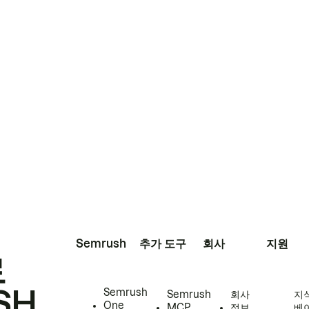
Semrush
추가 도구
회사
지원
로
SH
Semrush
Semrush
회사
지
One
MCP
정보
베