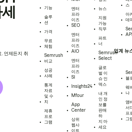
스
하세
기능
엔터
뉴스
프라
아
솔루
지원
이즈
데
션
가능
SEO
직무
Se
가격
엔터
AP
파트
프라
무료
너
이즈
체험
업계 뉴
AIO
Semrush
. 언제든지 취
Semrush
Select
엔터
비교
프라
글로
성공
이즈
Se
벌 이
사례
SI
블
슈 인
덱스
통계
Insights24
웨
자료
나
내 개
Mfour
및 수
인 정
치
앰
App
보를
서
Center
판매
제휴
프
하
프로
그
상위
지 마
그램
웹사
세요
이트