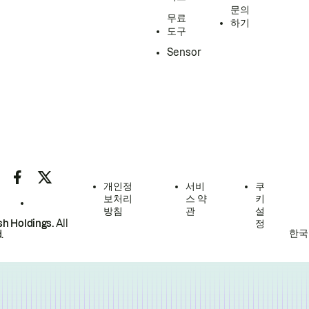
문의
무료
하기
도구
Sensor
개인정
서비
쿠
보처리
스 약
키
방침
관
설
h Holdings.
All
정
한국
.