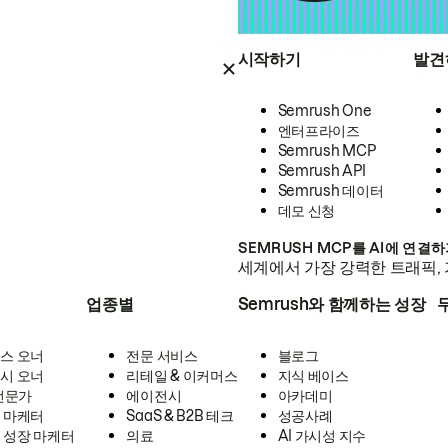
시작하기
발견
Semrush One
엔터프라이즈
Semrush MCP
Semrush API
Semrush 데이터
데모 신청
SEMRUSH MCP를 AI에 연결
세계에서 가장 강력한 트래픽, 
업종별
Semrush와 함께하는 성장
스 오너
전문 서비스
블로그
시 오너
리테일 & 이커머스
지식 베이스
 전문가
에이전시
아카데미
 마케터
SaaS & B2B 테크
성공사례
 성장 마케터
의료
AI 가시성 지수