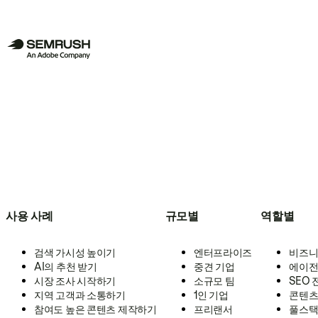
사용 사례
규모별
역할별
검색 가시성 높이기
엔터프라이즈
비즈니
AI의 추천 받기
중견 기업
에이전
시장 조사 시작하기
소규모 팀
SEO
지역 고객과 소통하기
1인 기업
콘텐츠
참여도 높은 콘텐츠 제작하기
프리랜서
풀스택