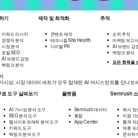
하기
제작 및 최적화
추적
키워드 리서치
콘텐츠 제작
순위 추적
경쟁자 분석
테크니컬 Site Health
마케팅 보고
시장 분석
디지털 PR
AI 브랜드 감
로컬 SEO
백링크 분석
AI 브랜드 감정
모든 항목을 
백링크 분석
하기
가시성, 시장 데이터 세트가 모두 탑재된 AI 어시스턴트를 만나보
무료 도구 살펴보기
플랫폼
Semrush 
AI 가시성 분석 도구
Semrush 데이터
회사 정
SEO 분석 도구
통합
지원 가
웹사이트 트래픽 분석 도구
App Center
통계 자
키워드 도구
제휴 프
백링크 분석 도구
문의하