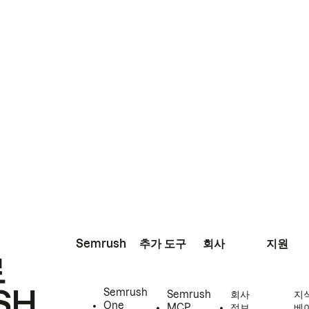
Semrush
추가 도구
회사
지원
로
SH
Semrush
Semrush
회사
지
One
MCP
정보
베