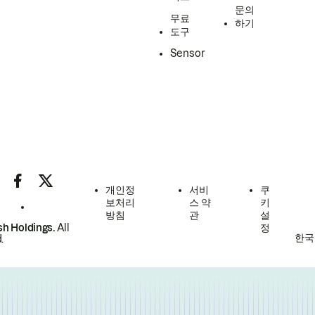
문의
무료
하기
도구
Sensor
개인정
서비
쿠
보처리
스 약
키
방침
관
설
h Holdings.
All
정
한국
.