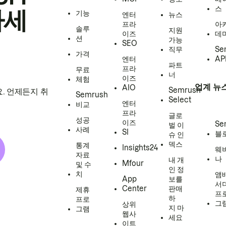
스
하세
기능
엔터
뉴스
프라
아
솔루
지원
이즈
데
션
가능
SEO
직무
Se
가격
엔터
AP
파트
프라
무료
너
이즈
체험
업계 뉴
AIO
Semrush
. 언제든지 취
Semrush
Select
엔터
비교
프라
글로
성공
이즈
Se
벌 이
사례
SI
블
슈 인
덱스
통계
Insights24
웨
자료
나
내 개
Mfour
및 수
인 정
치
앰
App
보를
서
Center
판매
제휴
프
하
프로
그
상위
지 마
그램
웹사
세요
이트