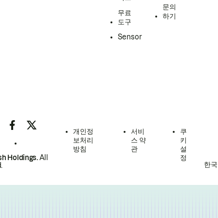
문의
무료
하기
도구
Sensor
개인정
서비
쿠
보처리
스 약
키
방침
관
설
h Holdings.
All
정
한국
.