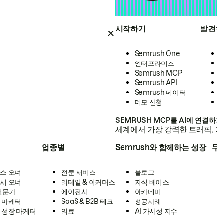
시작하기
발견
Semrush One
엔터프라이즈
Semrush MCP
Semrush API
Semrush 데이터
데모 신청
SEMRUSH MCP를 AI에 연결
세계에서 가장 강력한 트래픽, 
업종별
Semrush와 함께하는 성장
스 오너
전문 서비스
블로그
시 오너
리테일 & 이커머스
지식 베이스
 전문가
에이전시
아카데미
 마케터
SaaS & B2B 테크
성공사례
 성장 마케터
의료
AI 가시성 지수