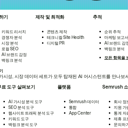
하기
제작 및 최적화
추적
키워드 리서치
콘텐츠 제작
순위 추적
경쟁자 분석
테크니컬 Site Health
마케팅 보고
시장 분석
디지털 PR
AI 브랜드 감
로컬 SEO
백링크 분석
AI 브랜드 감정
모든 항목을 
백링크 분석
하기
가시성, 시장 데이터 세트가 모두 탑재된 AI 어시스턴트를 만나보
무료 도구 살펴보기
플랫폼
Semrush 
AI 가시성 분석 도구
Semrush 데이터
회사 정
SEO 분석 도구
통합
지원 가
웹사이트 트래픽 분석 도구
App Center
통계 자
키워드 도구
제휴 프
백링크 분석 도구
문의하