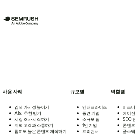
사용 사례
규모별
역할별
검색 가시성 높이기
엔터프라이즈
비즈니
AI의 추천 받기
중견 기업
에이전
시장 조사 시작하기
소규모 팀
SEO
지역 고객과 소통하기
1인 기업
콘텐츠
참여도 높은 콘텐츠 제작하기
프리랜서
풀스택