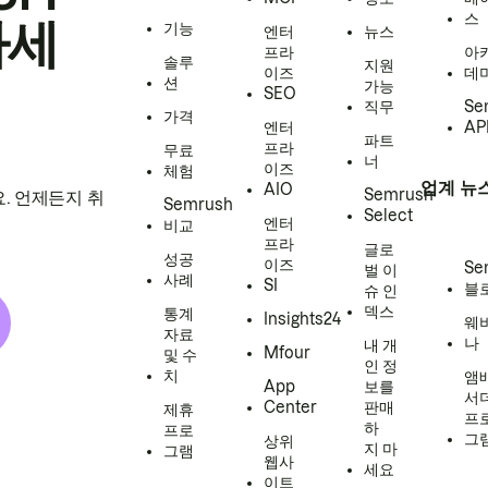
스
하세
기능
엔터
뉴스
프라
아
솔루
지원
이즈
데
션
가능
SEO
직무
Se
가격
엔터
AP
파트
프라
무료
너
이즈
체험
업계 뉴
AIO
Semrush
. 언제든지 취
Semrush
Select
엔터
비교
프라
글로
성공
이즈
Se
벌 이
사례
SI
블
슈 인
덱스
통계
Insights24
웨
자료
나
내 개
Mfour
및 수
인 정
치
앰
App
보를
서
Center
판매
제휴
프
하
프로
그
상위
지 마
그램
웹사
세요
이트