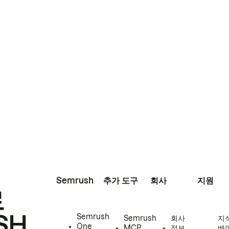
Semrush
추가 도구
회사
지원
로
SH
Semrush
Semrush
회사
지
One
MCP
정보
베