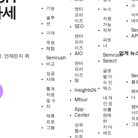
스
하세
기능
엔터
뉴스
프라
아
솔루
지원
이즈
데
션
가능
SEO
직무
Se
가격
엔터
AP
파트
프라
무료
너
이즈
체험
업계 뉴
AIO
Semrush
. 언제든지 취
Semrush
Select
엔터
비교
프라
글로
성공
이즈
Se
벌 이
사례
SI
블
슈 인
덱스
통계
Insights24
웨
자료
나
내 개
Mfour
및 수
인 정
치
앰
App
보를
서
Center
판매
제휴
프
하
프로
그
상위
지 마
그램
웹사
세요
이트