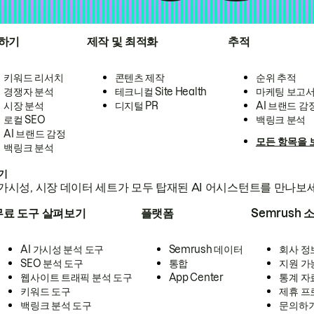
하기
제작 및 최적화
추적
키워드 리서치
콘텐츠 제작
순위 추적
경쟁자 분석
테크니컬 Site Health
마케팅 보고
시장 분석
디지털 PR
AI 브랜드 감
로컬 SEO
백링크 분석
AI 브랜드 감정
모든 항목을 
백링크 분석
하기
가시성, 시장 데이터 세트가 모두 탑재된 AI 어시스턴트를 만나보
무료 도구 살펴보기
플랫폼
Semrush 
AI 가시성 분석 도구
Semrush 데이터
회사 정
SEO 분석 도구
통합
지원 가
웹사이트 트래픽 분석 도구
App Center
통계 자
키워드 도구
제휴 프
백링크 분석 도구
문의하