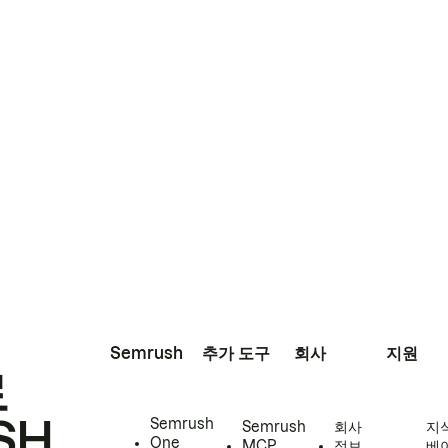
Semrush
추가 도구
회사
지원
로
SH
Semrush
Semrush
회사
지
One
MCP
정보
베