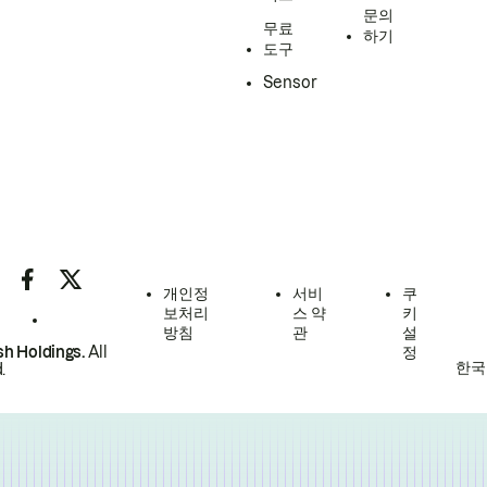
문의
무료
하기
도구
Sensor
개인정
서비
쿠
보처리
스 약
키
방침
관
설
h Holdings.
All
정
한국
.