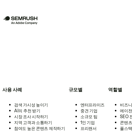
사용 사례
규모별
역할별
검색 가시성 높이기
엔터프라이즈
비즈니
AI의 추천 받기
중견 기업
에이전
시장 조사 시작하기
소규모 팀
SEO
지역 고객과 소통하기
1인 기업
콘텐츠
참여도 높은 콘텐츠 제작하기
프리랜서
풀스택