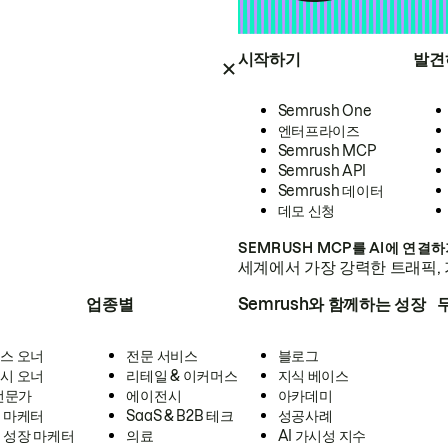
시작하기
발견
Semrush One
엔터프라이즈
Semrush MCP
Semrush API
Semrush 데이터
데모 신청
SEMRUSH MCP를 AI에 연결
세계에서 가장 강력한 트래픽, 
업종별
Semrush와 함께하는 성장
스 오너
전문 서비스
블로그
시 오너
리테일 & 이커머스
지식 베이스
 전문가
에이전시
아카데미
 마케터
SaaS & B2B 테크
성공사례
 성장 마케터
의료
AI 가시성 지수