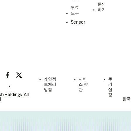
문의
무료
하기
도구
Sensor
개인정
서비
쿠
보처리
스 약
키
방침
관
설
h Holdings.
All
정
한국
.