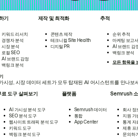
하기
제작 및 최적화
추적
키워드 리서치
콘텐츠 제작
순위 추적
경쟁자 분석
테크니컬 Site Health
마케팅 보고
시장 분석
디지털 PR
AI 브랜드 감
로컬 SEO
백링크 분석
AI 브랜드 감정
모든 항목을 
백링크 분석
하기
가시성, 시장 데이터 세트가 모두 탑재된 AI 어시스턴트를 만나보
무료 도구 살펴보기
플랫폼
Semrush 
AI 가시성 분석 도구
Semrush 데이터
회사 정
SEO 분석 도구
통합
지원 가
웹사이트 트래픽 분석 도구
App Center
통계 자
키워드 도구
제휴 프
백링크 분석 도구
문의하