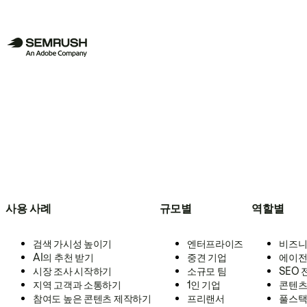
사용 사례
규모별
역할별
검색 가시성 높이기
엔터프라이즈
비즈니
AI의 추천 받기
중견 기업
에이전
시장 조사 시작하기
소규모 팀
SEO
지역 고객과 소통하기
1인 기업
콘텐츠
참여도 높은 콘텐츠 제작하기
프리랜서
풀스택