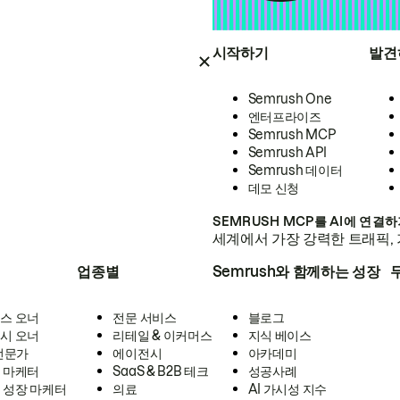
시작하기
발견
Semrush One
엔터프라이즈
Semrush MCP
Semrush API
Semrush 데이터
데모 신청
SEMRUSH MCP를 AI에 연결
세계에서 가장 강력한 트래픽, 
업종별
Semrush와 함께하는 성장
스 오너
전문 서비스
블로그
시 오너
리테일 & 이커머스
지식 베이스
 전문가
에이전시
아카데미
 마케터
SaaS & B2B 테크
성공사례
 성장 마케터
의료
AI 가시성 지수