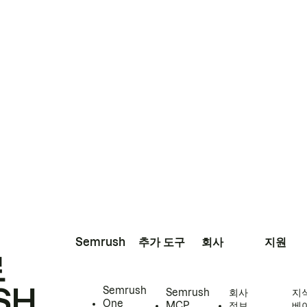
Semrush
추가 도구
회사
지원
로
SH
Semrush
Semrush
회사
지
One
MCP
정보
베