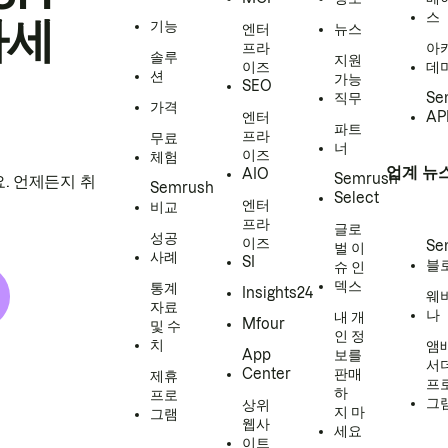
스
하세
기능
엔터
뉴스
프라
아
솔루
지원
이즈
데
션
가능
SEO
직무
Se
가격
엔터
AP
파트
프라
무료
너
이즈
체험
업계 뉴
AIO
Semrush
. 언제든지 취
Semrush
Select
엔터
비교
프라
글로
성공
이즈
Se
벌 이
사례
SI
블
슈 인
덱스
통계
Insights24
웨
자료
나
내 개
Mfour
및 수
인 정
치
앰
App
보를
서
Center
판매
제휴
프
하
프로
그
상위
지 마
그램
웹사
세요
이트