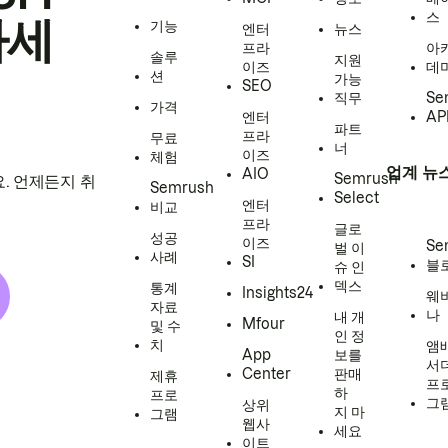
스
하세
기능
엔터
뉴스
프라
아
솔루
지원
이즈
데
션
가능
SEO
직무
Se
가격
엔터
AP
파트
프라
무료
너
이즈
체험
업계 뉴
AIO
Semrush
. 언제든지 취
Semrush
Select
엔터
비교
프라
글로
성공
이즈
Se
벌 이
사례
SI
블
슈 인
덱스
통계
Insights24
웨
자료
나
내 개
Mfour
및 수
인 정
치
앰
App
보를
서
Center
판매
제휴
프
하
프로
그
상위
지 마
그램
웹사
세요
이트