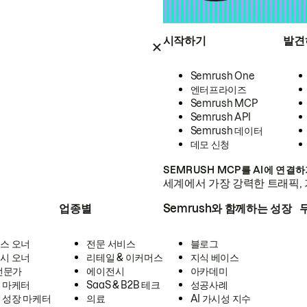
시작하기
발견
Semrush One
엔터프라이즈
Semrush MCP
Semrush API
Semrush 데이터
데모 신청
SEMRUSH MCP를 AI에 연결
세계에서 가장 강력한 트래픽, 
업종별
Semrush와 함께하는 성장
스 오너
전문 서비스
블로그
시 오너
리테일 & 이커머스
지식 베이스
 전문가
에이전시
아카데미
 마케터
SaaS & B2B 테크
성공사례
 성장 마케터
의료
AI 가시성 지수