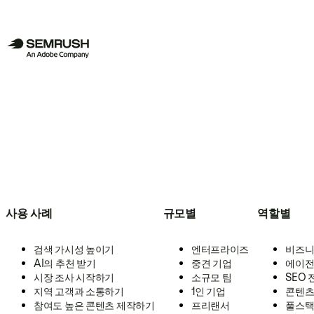
사용 사례
규모별
역할별
검색 가시성 높이기
엔터프라이즈
비즈니
AI의 추천 받기
중견 기업
에이전
시장 조사 시작하기
소규모 팀
SEO
지역 고객과 소통하기
1인 기업
콘텐츠
참여도 높은 콘텐츠 제작하기
프리랜서
풀스택