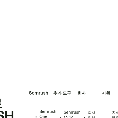
Semrush
추가 도구
회사
지원
로
SH
Semrush
Semrush
회사
지
One
MCP
정보
베