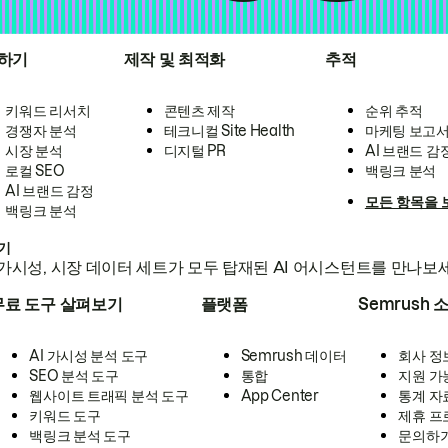
하기
제작 및 최적화
추적
키워드 리서치
콘텐츠 제작
순위 추적
경쟁자 분석
테크니컬 Site Health
마케팅 보고
시장 분석
디지털 PR
AI 브랜드 감
로컬 SEO
백링크 분석
AI 브랜드 감정
모든 항목을 
백링크 분석
하기
가시성, 시장 데이터 세트가 모두 탑재된 AI 어시스턴트를 만나보
무료 도구 살펴보기
플랫폼
Semrush 
AI 가시성 분석 도구
Semrush 데이터
회사 정
SEO 분석 도구
통합
지원 가
웹사이트 트래픽 분석 도구
App Center
통계 자
키워드 도구
제휴 프
백링크 분석 도구
문의하