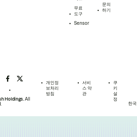
문의
무료
하기
도구
Sensor
개인정
서비
쿠
보처리
스 약
키
방침
관
설
h Holdings.
All
정
한국
.