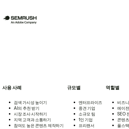
사용 사례
규모별
역할별
검색 가시성 높이기
엔터프라이즈
비즈니
AI의 추천 받기
중견 기업
에이전
시장 조사 시작하기
소규모 팀
SEO
지역 고객과 소통하기
1인 기업
콘텐츠
참여도 높은 콘텐츠 제작하기
프리랜서
풀스택