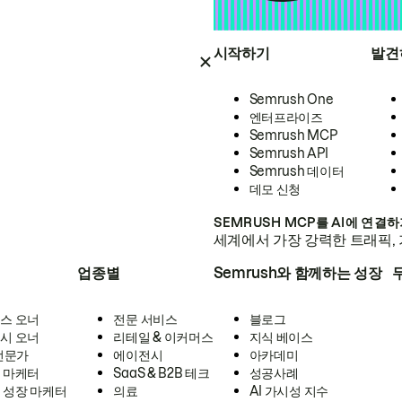
시작하기
발견
Semrush One
엔터프라이즈
Semrush MCP
Semrush API
Semrush 데이터
데모 신청
SEMRUSH MCP를 AI에 연결
세계에서 가장 강력한 트래픽, 
업종별
Semrush와 함께하는 성장
스 오너
전문 서비스
블로그
시 오너
리테일 & 이커머스
지식 베이스
 전문가
에이전시
아카데미
 마케터
SaaS & B2B 테크
성공사례
 성장 마케터
의료
AI 가시성 지수