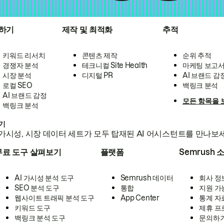
하기
제작 및 최적화
추적
키워드 리서치
콘텐츠 제작
순위 추적
경쟁자 분석
테크니컬 Site Health
마케팅 보고
시장 분석
디지털 PR
AI 브랜드 감
로컬 SEO
백링크 분석
AI 브랜드 감정
모든 항목을 
백링크 분석
하기
가시성, 시장 데이터 세트가 모두 탑재된 AI 어시스턴트를 만나보
무료 도구 살펴보기
플랫폼
Semrush 
AI 가시성 분석 도구
Semrush 데이터
회사 정
SEO 분석 도구
통합
지원 가
웹사이트 트래픽 분석 도구
App Center
통계 자
키워드 도구
제휴 프
백링크 분석 도구
문의하