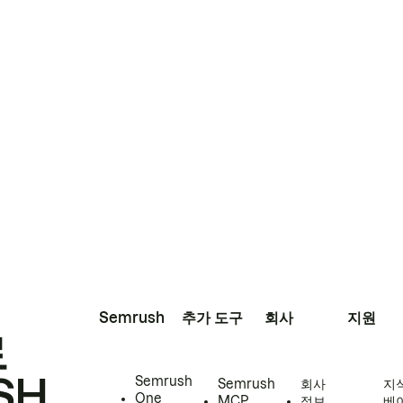
Semrush
추가 도구
회사
지원
로
SH
Semrush
Semrush
회사
지
One
MCP
정보
베