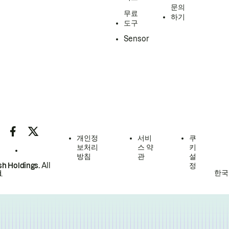
문의
무료
하기
도구
Sensor
개인정
서비
쿠
보처리
스 약
키
방침
관
설
h Holdings.
All
정
한국
.