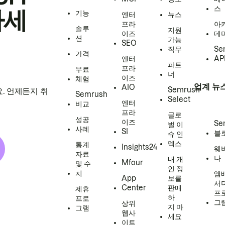
스
하세
기능
엔터
뉴스
프라
아
솔루
지원
이즈
데
션
가능
SEO
직무
Se
가격
엔터
AP
파트
프라
무료
너
이즈
체험
업계 뉴
AIO
Semrush
. 언제든지 취
Semrush
Select
엔터
비교
프라
글로
성공
이즈
Se
벌 이
사례
SI
블
슈 인
덱스
통계
Insights24
웨
자료
나
내 개
Mfour
및 수
인 정
치
앰
App
보를
서
Center
판매
제휴
프
하
프로
그
상위
지 마
그램
웹사
세요
이트