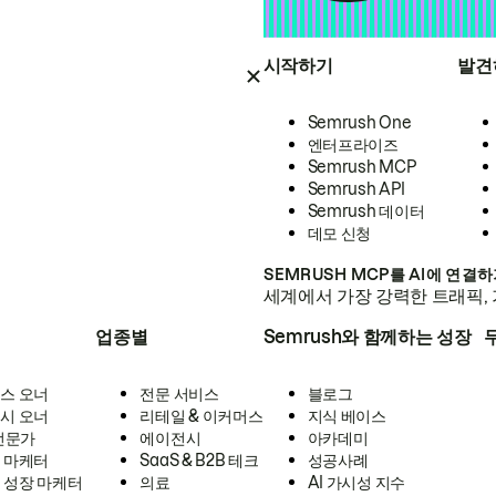
시작하기
발견
Semrush One
엔터프라이즈
Semrush MCP
Semrush API
Semrush 데이터
데모 신청
SEMRUSH MCP를 AI에 연결
세계에서 가장 강력한 트래픽, 
업종별
Semrush와 함께하는 성장
스 오너
전문 서비스
블로그
시 오너
리테일 & 이커머스
지식 베이스
 전문가
에이전시
아카데미
 마케터
SaaS & B2B 테크
성공사례
 성장 마케터
의료
AI 가시성 지수