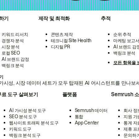
하기
제작 및 최적화
추적
키워드 리서치
콘텐츠 제작
순위 추적
경쟁자 분석
테크니컬 Site Health
마케팅 보고
시장 분석
디지털 PR
AI 브랜드 감
로컬 SEO
백링크 분석
AI 브랜드 감정
모든 항목을 
백링크 분석
하기
가시성, 시장 데이터 세트가 모두 탑재된 AI 어시스턴트를 만나보
무료 도구 살펴보기
플랫폼
Semrush 
AI 가시성 분석 도구
Semrush 데이터
회사 정
SEO 분석 도구
통합
지원 가
웹사이트 트래픽 분석 도구
App Center
통계 자
키워드 도구
제휴 프
백링크 분석 도구
문의하