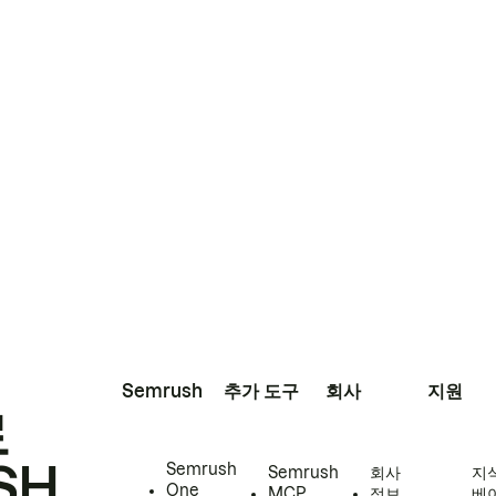
Semrush
추가 도구
회사
지원
로
SH
Semrush
Semrush
회사
지
One
MCP
정보
베