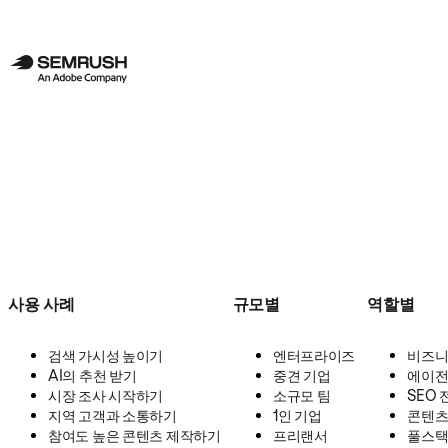
사용 사례
규모별
역할별
검색 가시성 높이기
엔터프라이즈
비즈니
AI의 추천 받기
중견 기업
에이전
시장 조사 시작하기
소규모 팀
SEO
지역 고객과 소통하기
1인 기업
콘텐츠
참여도 높은 콘텐츠 제작하기
프리랜서
풀스택