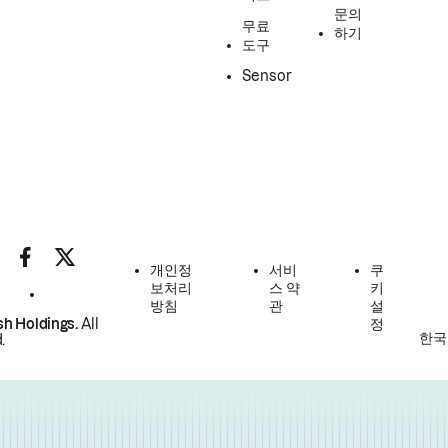
문의
무료
하기
도구
Sensor
개인정
서비
쿠
보처리
스 약
키
방침
관
설
h Holdings.
All
정
한국
.