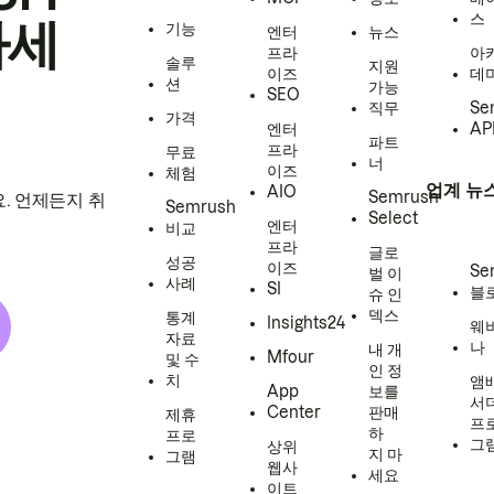
스
하세
기능
엔터
뉴스
프라
아
솔루
지원
이즈
데
션
가능
SEO
직무
Se
가격
엔터
AP
파트
프라
무료
너
이즈
체험
업계 뉴
AIO
Semrush
. 언제든지 취
Semrush
Select
엔터
비교
프라
글로
성공
이즈
Se
벌 이
사례
SI
블
슈 인
덱스
통계
Insights24
웨
자료
나
내 개
Mfour
및 수
인 정
치
앰
App
보를
서
Center
판매
제휴
프
하
프로
그
상위
지 마
그램
웹사
세요
이트