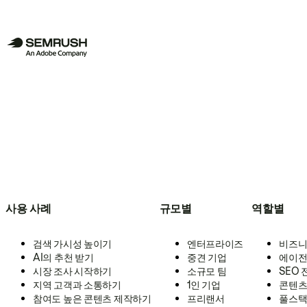
사용 사례
규모별
역할별
검색 가시성 높이기
엔터프라이즈
비즈니
AI의 추천 받기
중견 기업
에이전
시장 조사 시작하기
소규모 팀
SEO
지역 고객과 소통하기
1인 기업
콘텐츠
참여도 높은 콘텐츠 제작하기
프리랜서
풀스택