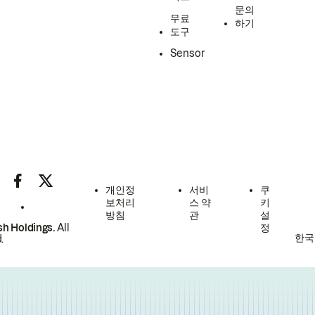
문의
무료
하기
도구
Sensor
개인정
서비
쿠
보처리
스 약
키
방침
관
설
h Holdings.
All
정
한국
.