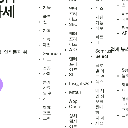
스
하세
기능
엔터
뉴스
프라
아
솔루
지원
이즈
데
션
가능
SEO
직무
Se
가격
엔터
AP
파트
프라
무료
너
이즈
체험
업계 뉴
AIO
Semrush
. 언제든지 취
Semrush
Select
엔터
비교
프라
글로
성공
이즈
Se
벌 이
사례
SI
블
슈 인
덱스
통계
Insights24
웨
자료
나
내 개
Mfour
및 수
인 정
치
앰
App
보를
서
Center
판매
제휴
프
하
프로
그
상위
지 마
그램
웹사
세요
이트