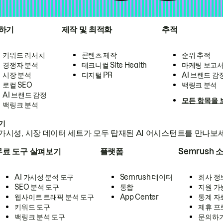
하기
제작 및 최적화
추적
키워드 리서치
콘텐츠 제작
순위 추적
경쟁자 분석
테크니컬 Site Health
마케팅 보고
시장 분석
디지털 PR
AI 브랜드 감
로컬 SEO
백링크 분석
AI 브랜드 감정
모든 항목을 
백링크 분석
하기
가시성, 시장 데이터 세트가 모두 탑재된 AI 어시스턴트를 만나보
무료 도구 살펴보기
플랫폼
Semrush 
AI 가시성 분석 도구
Semrush 데이터
회사 정
SEO 분석 도구
통합
지원 가
웹사이트 트래픽 분석 도구
App Center
통계 자
키워드 도구
제휴 프
백링크 분석 도구
문의하