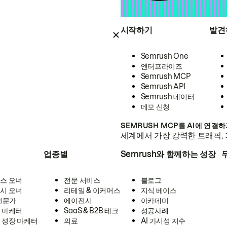
시작하기
발견
Semrush One
엔터프라이즈
Semrush MCP
Semrush API
Semrush 데이터
데모 신청
SEMRUSH MCP를 AI에 연결
세계에서 가장 강력한 트래픽, 
업종별
Semrush와 함께하는 성장
스 오너
전문 서비스
블로그
시 오너
리테일 & 이커머스
지식 베이스
 전문가
에이전시
아카데미
 마케터
SaaS & B2B 테크
성공사례
 성장 마케터
의료
AI 가시성 지수