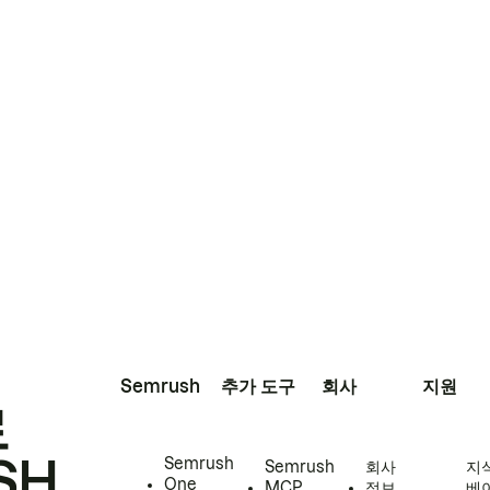
Semrush
추가 도구
회사
지원
로
SH
Semrush
Semrush
회사
지
One
MCP
정보
베