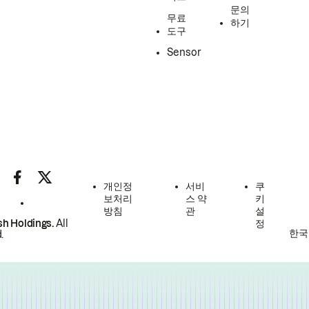
문의
무료
하기
도구
Sensor
개인정
서비
쿠
보처리
스 약
키
방침
관
설
h Holdings.
All
정
한국
.