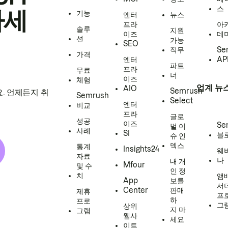
스
하세
기능
엔터
뉴스
프라
아
솔루
지원
이즈
데
션
가능
SEO
직무
Se
가격
엔터
AP
파트
프라
무료
너
이즈
체험
업계 뉴
AIO
Semrush
. 언제든지 취
Semrush
Select
엔터
비교
프라
글로
성공
이즈
Se
벌 이
사례
SI
블
슈 인
덱스
통계
Insights24
웨
자료
나
내 개
Mfour
및 수
인 정
치
앰
App
보를
서
Center
판매
제휴
프
하
프로
그
상위
지 마
그램
웹사
세요
이트