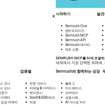
시작하기
발견
Semrush One
엔터프라이즈
Semrush MCP
Semrush API
Semrush 데이터
데모 신청
SEMRUSH MCP를 AI에 연결
세계에서 가장 강력한 트래픽, 
업종별
Semrush와 함께하는 성장
스 오너
전문 서비스
블로그
시 오너
리테일 & 이커머스
지식 베이스
 전문가
에이전시
아카데미
 마케터
SaaS & B2B 테크
성공사례
 성장 마케터
의료
AI 가시성 지수