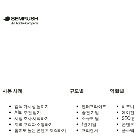
사용 사례
규모별
역할별
검색 가시성 높이기
엔터프라이즈
비즈니
AI의 추천 받기
중견 기업
에이전
시장 조사 시작하기
소규모 팀
SEO
지역 고객과 소통하기
1인 기업
콘텐츠
참여도 높은 콘텐츠 제작하기
프리랜서
풀스택