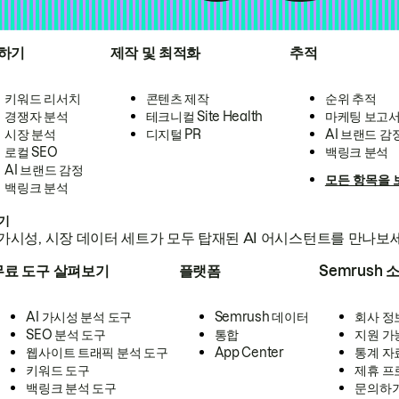
하기
제작 및 최적화
추적
키워드 리서치
콘텐츠 제작
순위 추적
경쟁자 분석
테크니컬 Site Health
마케팅 보고
시장 분석
디지털 PR
AI 브랜드 감
로컬 SEO
백링크 분석
AI 브랜드 감정
모든 항목을 
백링크 분석
하기
가시성, 시장 데이터 세트가 모두 탑재된 AI 어시스턴트를 만나보
무료 도구 살펴보기
플랫폼
Semrush 
AI 가시성 분석 도구
Semrush 데이터
회사 정
SEO 분석 도구
통합
지원 가
웹사이트 트래픽 분석 도구
App Center
통계 자
키워드 도구
제휴 프
백링크 분석 도구
문의하