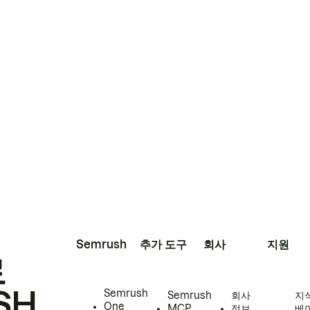
Semrush
추가 도구
회사
지원
로
SH
Semrush
Semrush
회사
지
One
MCP
정보
베