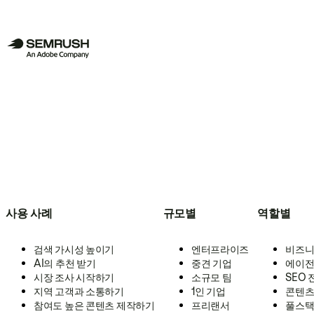
사용 사례
규모별
역할별
검색 가시성 높이기
엔터프라이즈
비즈니
AI의 추천 받기
중견 기업
에이전
시장 조사 시작하기
소규모 팀
SEO
지역 고객과 소통하기
1인 기업
콘텐츠
참여도 높은 콘텐츠 제작하기
프리랜서
풀스택