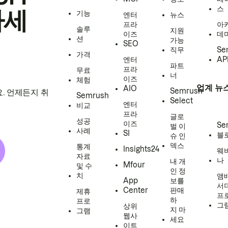
스
하세
기능
엔터
뉴스
프라
아
솔루
지원
이즈
데
션
가능
SEO
직무
Se
가격
엔터
AP
파트
프라
무료
너
이즈
체험
업계 뉴
AIO
Semrush
. 언제든지 취
Semrush
Select
엔터
비교
프라
글로
성공
이즈
Se
벌 이
사례
SI
블
슈 인
덱스
통계
Insights24
웨
자료
나
내 개
Mfour
및 수
인 정
치
앰
App
보를
서
Center
판매
제휴
프
하
프로
그
상위
지 마
그램
웹사
세요
이트