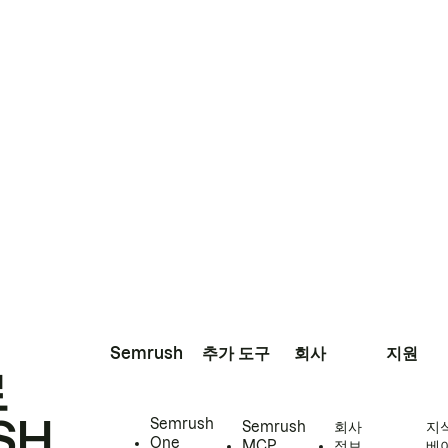
Semrush
추가 도구
회사
지원
로
SH
Semrush
Semrush
회사
지
One
MCP
정보
베