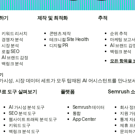
하기
제작 및 최적화
추적
키워드 리서치
콘텐츠 제작
순위 추적
경쟁자 분석
테크니컬 Site Health
마케팅 보고
시장 분석
디지털 PR
AI 브랜드 감
로컬 SEO
백링크 분석
AI 브랜드 감정
모든 항목을 
백링크 분석
하기
가시성, 시장 데이터 세트가 모두 탑재된 AI 어시스턴트를 만나보
무료 도구 살펴보기
플랫폼
Semrush 
AI 가시성 분석 도구
Semrush 데이터
회사 정
SEO 분석 도구
통합
지원 가
웹사이트 트래픽 분석 도구
App Center
통계 자
키워드 도구
제휴 프
백링크 분석 도구
문의하