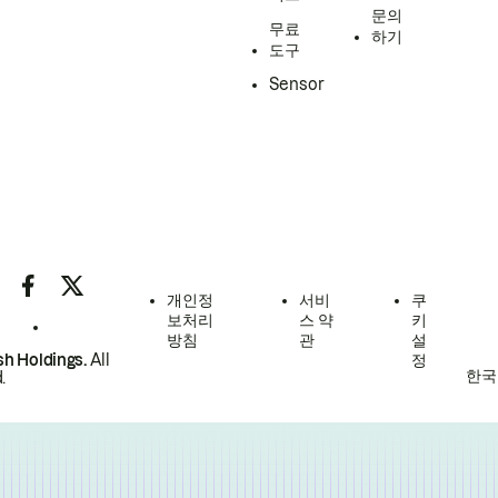
문의
무료
하기
도구
Sensor
개인정
서비
쿠
보처리
스 약
키
방침
관
설
h Holdings.
All
정
한국
.