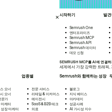
시작하기
발견
Semrush One
엔터프라이즈
Semrush MCP
Semrush API
Semrush 데이터
데모 신청
SEMRUSH MCP를 AI에 연결
세계에서 가장 강력한 트래픽, 
업종별
Semrush와 함께하는 성장
스 오너
전문 서비스
블로그
시 오너
리테일 & 이커머스
지식 베이스
 전문가
에이전시
아카데미
 마케터
SaaS & B2B 테크
성공사례
 성장 마케터
의료
AI 가시성 지수