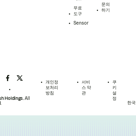
문의
무료
하기
도구
Sensor
개인정
서비
쿠
보처리
스 약
키
방침
관
설
h Holdings.
All
정
한국
.