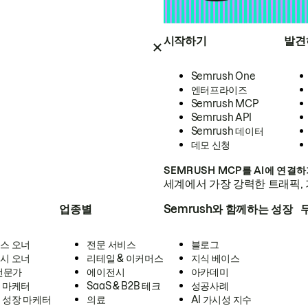
시작하기
발견
Semrush One
엔터프라이즈
Semrush MCP
Semrush API
Semrush 데이터
데모 신청
SEMRUSH MCP를 AI에 연결
세계에서 가장 강력한 트래픽, 
업종별
Semrush와 함께하는 성장
스 오너
전문 서비스
블로그
시 오너
리테일 & 이커머스
지식 베이스
 전문가
에이전시
아카데미
 마케터
SaaS & B2B 테크
성공사례
 성장 마케터
의료
AI 가시성 지수