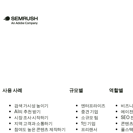
사용 사례
규모별
역할별
검색 가시성 높이기
엔터프라이즈
비즈니
AI의 추천 받기
중견 기업
에이전
시장 조사 시작하기
소규모 팀
SEO
지역 고객과 소통하기
1인 기업
콘텐츠
참여도 높은 콘텐츠 제작하기
프리랜서
풀스택