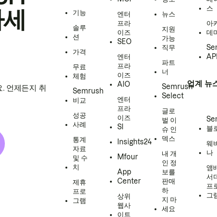
스
하세
기능
엔터
뉴스
프라
아
솔루
지원
이즈
데
션
가능
SEO
직무
Se
가격
엔터
AP
파트
프라
무료
너
이즈
체험
업계 뉴
AIO
Semrush
. 언제든지 취
Semrush
Select
엔터
비교
프라
글로
성공
이즈
Se
벌 이
사례
SI
블
슈 인
덱스
통계
Insights24
웨
자료
나
내 개
Mfour
및 수
인 정
치
앰
App
보를
서
Center
판매
제휴
프
하
프로
그
상위
지 마
그램
웹사
세요
이트