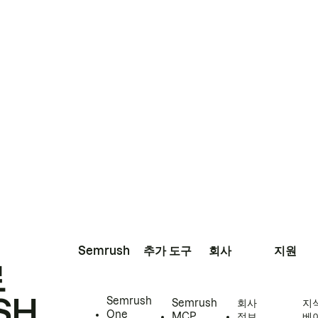
Semrush
추가 도구
회사
지원
로
SH
Semrush
Semrush
회사
지
One
MCP
정보
베