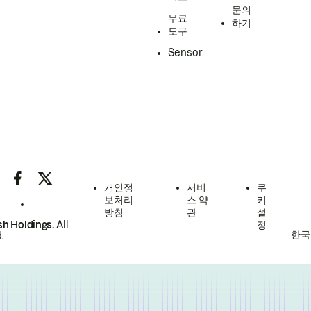
문의
무료
하기
도구
Sensor
개인정
서비
쿠
보처리
스 약
키
방침
관
설
h Holdings.
All
정
한국
.