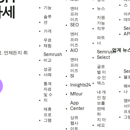
스
하세
기능
엔터
뉴스
프라
아
솔루
지원
이즈
데
션
가능
SEO
직무
Se
가격
엔터
AP
파트
프라
무료
너
이즈
체험
업계 뉴
AIO
Semrush
. 언제든지 취
Semrush
Select
엔터
비교
프라
글로
성공
이즈
Se
벌 이
사례
SI
블
슈 인
덱스
통계
Insights24
웨
자료
나
내 개
Mfour
및 수
인 정
치
앰
App
보를
서
Center
판매
제휴
프
하
프로
그
상위
지 마
그램
웹사
세요
이트