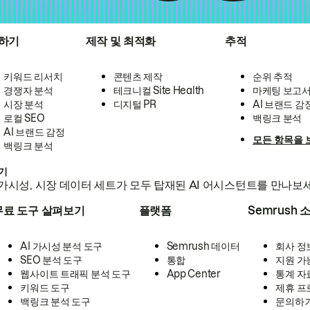
하기
제작 및 최적화
추적
키워드 리서치
콘텐츠 제작
순위 추적
경쟁자 분석
테크니컬 Site Health
마케팅 보고
시장 분석
디지털 PR
AI 브랜드 감
로컬 SEO
백링크 분석
AI 브랜드 감정
모든 항목을 
백링크 분석
하기
가시성, 시장 데이터 세트가 모두 탑재된 AI 어시스턴트를 만나보
무료 도구 살펴보기
플랫폼
Semrush 
AI 가시성 분석 도구
Semrush 데이터
회사 정
SEO 분석 도구
통합
지원 가
웹사이트 트래픽 분석 도구
App Center
통계 자
키워드 도구
제휴 프
백링크 분석 도구
문의하