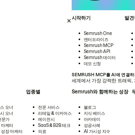
시작하기
발견
Semrush One
엔터프라이즈
Semrush MCP
Semrush API
Semrush 데이터
데모 신청
SEMRUSH MCP를 AI에 연결
세계에서 가장 강력한 트래픽, 
업종별
Semrush와 함께하는 성장
스 오너
전문 서비스
블로그
시 오너
리테일 & 이커머스
지식 베이스
 전문가
에이전시
아카데미
 마케터
SaaS & B2B 테크
성공사례
 성장 마케터
의료
AI 가시성 지수