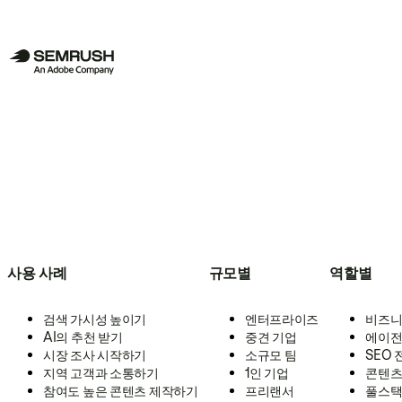
사용 사례
규모별
역할별
검색 가시성 높이기
엔터프라이즈
비즈니
AI의 추천 받기
중견 기업
에이전
시장 조사 시작하기
소규모 팀
SEO
지역 고객과 소통하기
1인 기업
콘텐츠
참여도 높은 콘텐츠 제작하기
프리랜서
풀스택