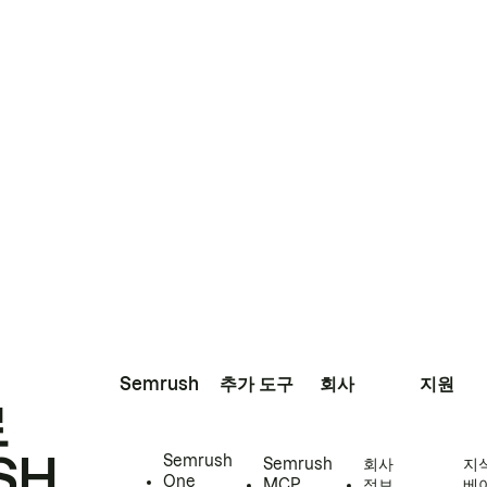
Semrush
추가 도구
회사
지원
로
SH
Semrush
Semrush
회사
지
One
MCP
정보
베