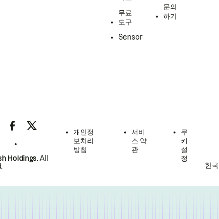
문의
무료
하기
도구
Sensor
개인정
서비
쿠
보처리
스 약
키
방침
관
설
h Holdings.
All
정
한국
.