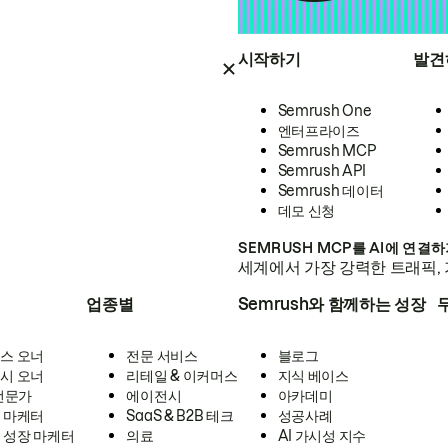
시작하기
발견
Semrush One
엔터프라이즈
Semrush MCP
Semrush API
Semrush 데이터
데모 신청
SEMRUSH MCP를 AI에 연결
세계에서 가장 강력한 트래픽, 
업종별
Semrush와 함께하는 성장
스 오너
전문 서비스
블로그
시 오너
리테일 & 이커머스
지식 베이스
 전문가
에이전시
아카데미
 마케터
SaaS & B2B 테크
성공사례
 성장 마케터
의료
AI 가시성 지수