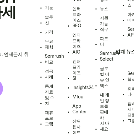
스
하세
기능
엔터
뉴스
프라
아
솔루
지원
이즈
데
션
가능
SEO
직무
Se
가격
엔터
AP
파트
프라
무료
너
이즈
체험
업계 뉴
AIO
Semrush
. 언제든지 취
Semrush
Select
엔터
비교
프라
글로
성공
이즈
Se
벌 이
사례
SI
블
슈 인
덱스
통계
Insights24
웨
자료
나
내 개
Mfour
및 수
인 정
치
앰
App
보를
서
Center
판매
제휴
프
하
프로
그
상위
지 마
그램
웹사
세요
이트