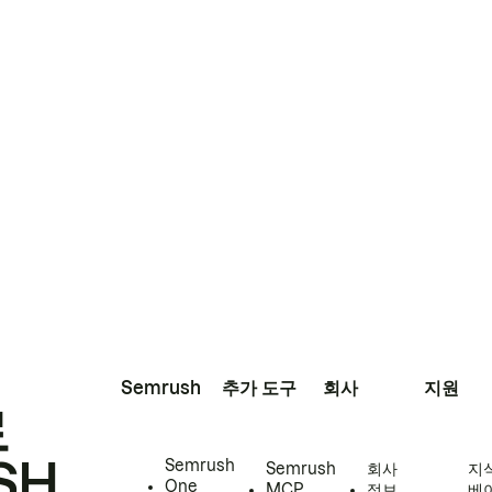
Semrush
추가 도구
회사
지원
로
SH
Semrush
Semrush
회사
지
One
MCP
정보
베