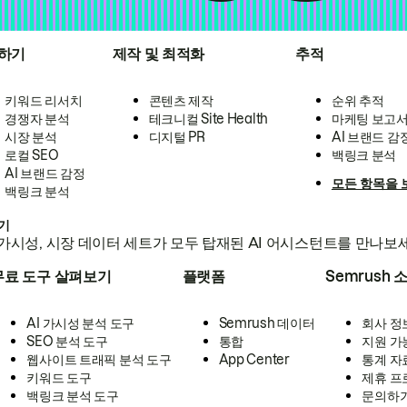
하기
제작 및 최적화
추적
키워드 리서치
콘텐츠 제작
순위 추적
경쟁자 분석
테크니컬 Site Health
마케팅 보고
시장 분석
디지털 PR
AI 브랜드 감
로컬 SEO
백링크 분석
AI 브랜드 감정
모든 항목을 
백링크 분석
하기
가시성, 시장 데이터 세트가 모두 탑재된 AI 어시스턴트를 만나보
무료 도구 살펴보기
플랫폼
Semrush 
AI 가시성 분석 도구
Semrush 데이터
회사 정
SEO 분석 도구
통합
지원 가
웹사이트 트래픽 분석 도구
App Center
통계 자
키워드 도구
제휴 프
백링크 분석 도구
문의하