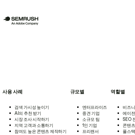
사용 사례
규모별
역할별
검색 가시성 높이기
엔터프라이즈
비즈니
AI의 추천 받기
중견 기업
에이전
시장 조사 시작하기
소규모 팀
SEO
지역 고객과 소통하기
1인 기업
콘텐츠
참여도 높은 콘텐츠 제작하기
프리랜서
풀스택