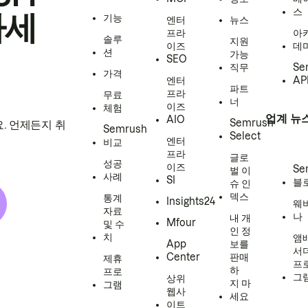
스
하세
기능
엔터
뉴스
프라
아
솔루
지원
이즈
데
션
가능
SEO
직무
Se
가격
엔터
AP
파트
프라
무료
너
이즈
체험
업계 뉴
AIO
Semrush
. 언제든지 취
Semrush
Select
엔터
비교
프라
글로
성공
이즈
Se
벌 이
사례
SI
블
슈 인
덱스
통계
Insights24
웨
자료
나
내 개
Mfour
및 수
인 정
치
앰
App
보를
서
Center
판매
제휴
프
하
프로
그
상위
지 마
그램
웹사
세요
이트