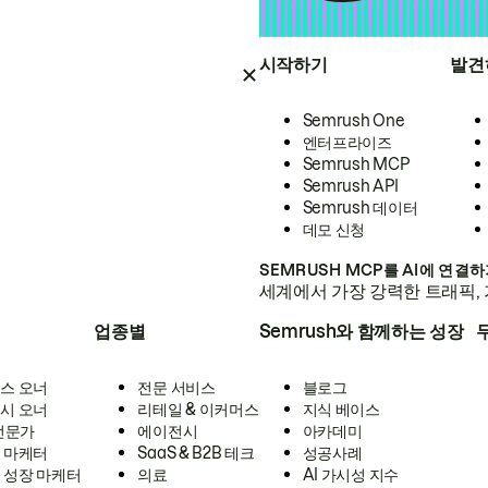
시작하기
발견
Semrush One
엔터프라이즈
Semrush MCP
Semrush API
Semrush 데이터
데모 신청
SEMRUSH MCP를 AI에 연결
세계에서 가장 강력한 트래픽, 
업종별
Semrush와 함께하는 성장
스 오너
전문 서비스
블로그
시 오너
리테일 & 이커머스
지식 베이스
 전문가
에이전시
아카데미
 마케터
SaaS & B2B 테크
성공사례
 성장 마케터
의료
AI 가시성 지수