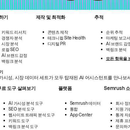
하기
제작 및 최적화
추적
키워드 리서치
콘텐츠 제작
순위 추적
경쟁자 분석
테크니컬 Site Health
마케팅 보고
시장 분석
디지털 PR
AI 브랜드 감
로컬 SEO
백링크 분석
AI 브랜드 감정
모든 항목을 
백링크 분석
하기
가시성, 시장 데이터 세트가 모두 탑재된 AI 어시스턴트를 만나보
무료 도구 살펴보기
플랫폼
Semrush 
AI 가시성 분석 도구
Semrush 데이터
회사 정
SEO 분석 도구
통합
지원 가
웹사이트 트래픽 분석 도구
App Center
통계 자
키워드 도구
제휴 프
백링크 분석 도구
문의하