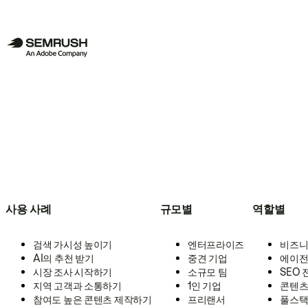
사용 사례
규모별
역할별
검색 가시성 높이기
엔터프라이즈
비즈니
AI의 추천 받기
중견 기업
에이전
시장 조사 시작하기
소규모 팀
SEO
지역 고객과 소통하기
1인 기업
콘텐츠
참여도 높은 콘텐츠 제작하기
프리랜서
풀스택