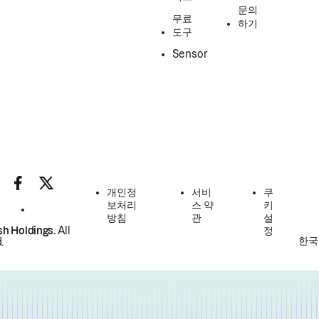
문의
무료
하기
도구
Sensor
개인정
서비
쿠
보처리
스 약
키
방침
관
설
h Holdings.
All
정
한국
.