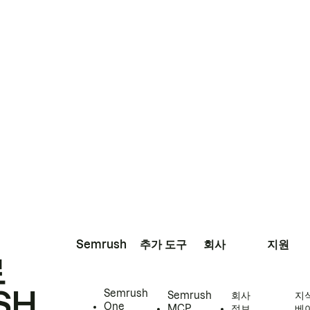
Semrush
추가 도구
회사
지원
로
SH
Semrush
Semrush
회사
지
One
MCP
정보
베