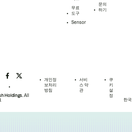
문의
무료
하기
도구
Sensor
개인정
서비
쿠
보처리
스 약
키
방침
관
설
h Holdings.
All
정
한국
.