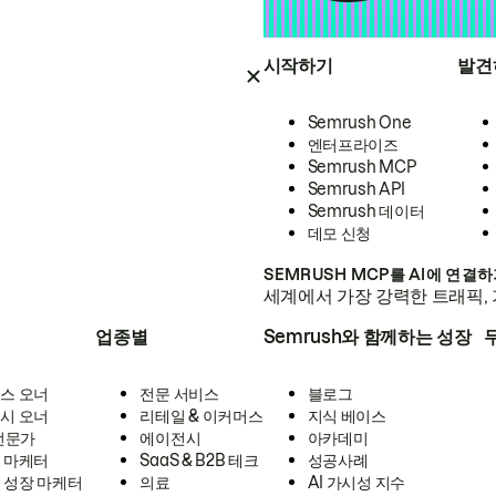
시작하기
발견
Semrush One
엔터프라이즈
Semrush MCP
Semrush API
Semrush 데이터
데모 신청
SEMRUSH MCP를 AI에 연결
세계에서 가장 강력한 트래픽, 
업종별
Semrush와 함께하는 성장
스 오너
전문 서비스
블로그
시 오너
리테일 & 이커머스
지식 베이스
 전문가
에이전시
아카데미
 마케터
SaaS & B2B 테크
성공사례
 성장 마케터
의료
AI 가시성 지수