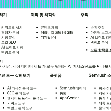
하기
제작 및 최적화
추적
키워드 리서치
콘텐츠 제작
순위 추적
경쟁자 분석
테크니컬 Site Health
마케팅 보고
시장 분석
디지털 PR
AI 브랜드 감
로컬 SEO
백링크 분석
AI 브랜드 감정
모든 항목을 
백링크 분석
하기
가시성, 시장 데이터 세트가 모두 탑재된 AI 어시스턴트를 만나보
무료 도구 살펴보기
플랫폼
Semrush 
AI 가시성 분석 도구
Semrush 데이터
회사 정
SEO 분석 도구
통합
지원 가
웹사이트 트래픽 분석 도구
App Center
통계 자
키워드 도구
제휴 프
백링크 분석 도구
문의하