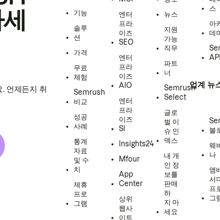
스
하세
기능
엔터
뉴스
프라
아
솔루
지원
이즈
데
션
가능
SEO
직무
Se
가격
엔터
AP
파트
프라
무료
너
이즈
체험
업계 뉴
AIO
Semrush
. 언제든지 취
Semrush
Select
엔터
비교
프라
글로
성공
이즈
Se
벌 이
사례
SI
블
슈 인
덱스
통계
Insights24
웨
자료
나
내 개
Mfour
및 수
인 정
치
앰
App
보를
서
Center
판매
제휴
프
하
프로
그
상위
지 마
그램
웹사
세요
이트