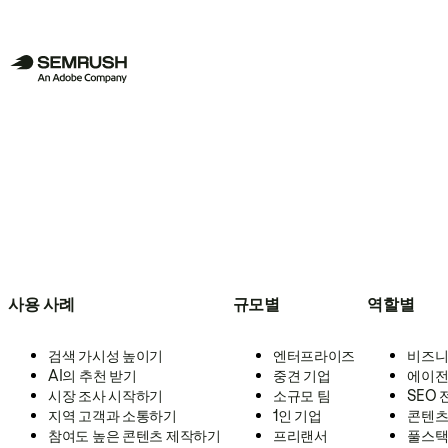
사용 사례
규모별
역할별
검색 가시성 높이기
엔터프라이즈
비즈니
AI의 추천 받기
중견 기업
에이전
시장 조사 시작하기
소규모 팀
SEO
지역 고객과 소통하기
1인 기업
콘텐츠
참여도 높은 콘텐츠 제작하기
프리랜서
풀스택