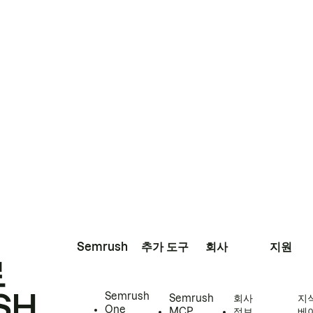
Semrush
추가 도구
회사
지원
로
SH
Semrush
Semrush
회사
지
One
MCP
정보
베