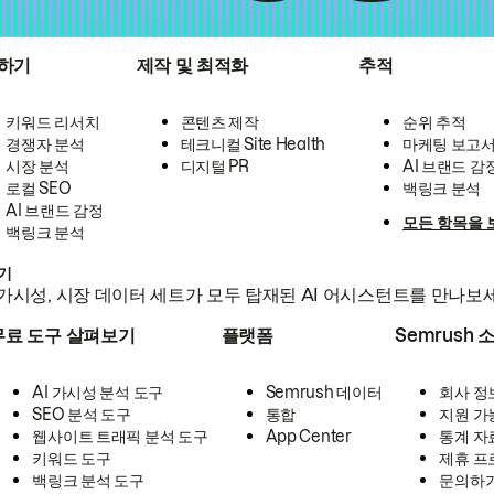
하기
제작 및 최적화
추적
키워드 리서치
콘텐츠 제작
순위 추적
경쟁자 분석
테크니컬 Site Health
마케팅 보고
시장 분석
디지털 PR
AI 브랜드 감
로컬 SEO
백링크 분석
AI 브랜드 감정
모든 항목을 
백링크 분석
하기
가시성, 시장 데이터 세트가 모두 탑재된 AI 어시스턴트를 만나보
무료 도구 살펴보기
플랫폼
Semrush 
AI 가시성 분석 도구
Semrush 데이터
회사 정
SEO 분석 도구
통합
지원 가
웹사이트 트래픽 분석 도구
App Center
통계 자
키워드 도구
제휴 프
백링크 분석 도구
문의하