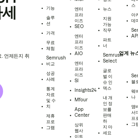
스
하세
기능
엔터
뉴스
프라
아
솔루
지원
이즈
데
션
가능
SEO
직무
Se
가격
엔터
AP
파트
프라
무료
너
이즈
체험
업계 뉴
AIO
Semrush
. 언제든지 취
Semrush
Select
엔터
비교
프라
글로
성공
이즈
Se
벌 이
사례
SI
블
슈 인
덱스
통계
Insights24
웨
자료
나
내 개
Mfour
및 수
인 정
치
앰
App
보를
서
Center
판매
제휴
프
하
프로
그
상위
지 마
그램
웹사
세요
이트