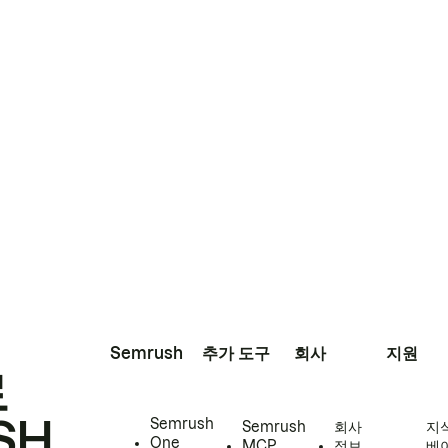
Semrush
추가 도구
회사
지원
로
SH
Semrush
Semrush
회사
지
One
MCP
정보
베