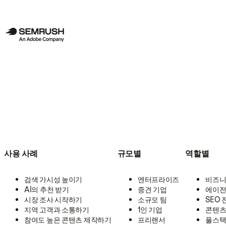
사용 사례
규모별
역할별
검색 가시성 높이기
엔터프라이즈
비즈니
AI의 추천 받기
중견 기업
에이전
시장 조사 시작하기
소규모 팀
SEO
지역 고객과 소통하기
1인 기업
콘텐츠
참여도 높은 콘텐츠 제작하기
프리랜서
풀스택