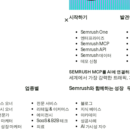
시작하기
발견
Semrush One
엔터프라이즈
Semrush MCP
Semrush API
Semrush 데이터
데모 신청
SEMRUSH MCP를 AI에 연결
세계에서 가장 강력한 트래픽, 
업종별
Semrush와 함께하는 성장
스 오너
전문 서비스
블로그
시 오너
리테일 & 이커머스
지식 베이스
 전문가
에이전시
아카데미
 마케터
SaaS & B2B 테크
성공사례
 성장 마케터
의료
AI 가시성 지수