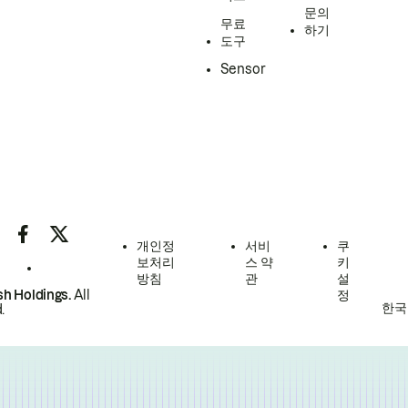
문의
무료
하기
도구
Sensor
개인정
서비
쿠
보처리
스 약
키
방침
관
설
h Holdings.
All
정
한국
.