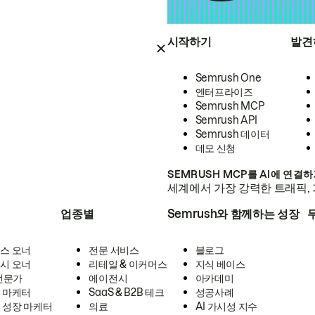
시작하기
발견
Semrush One
엔터프라이즈
Semrush MCP
Semrush API
Semrush 데이터
데모 신청
SEMRUSH MCP를 AI에 연결
세계에서 가장 강력한 트래픽, 
업종별
Semrush와 함께하는 성장
스 오너
전문 서비스
블로그
시 오너
리테일 & 이커머스
지식 베이스
 전문가
에이전시
아카데미
 마케터
SaaS & B2B 테크
성공사례
 성장 마케터
의료
AI 가시성 지수