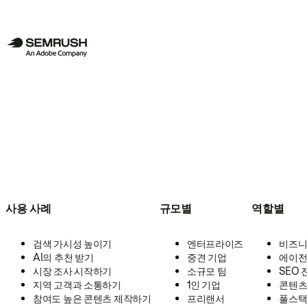
사용 사례
규모별
역할별
검색 가시성 높이기
엔터프라이즈
비즈니
AI의 추천 받기
중견 기업
에이전
시장 조사 시작하기
소규모 팀
SEO
지역 고객과 소통하기
1인 기업
콘텐츠
참여도 높은 콘텐츠 제작하기
프리랜서
풀스택