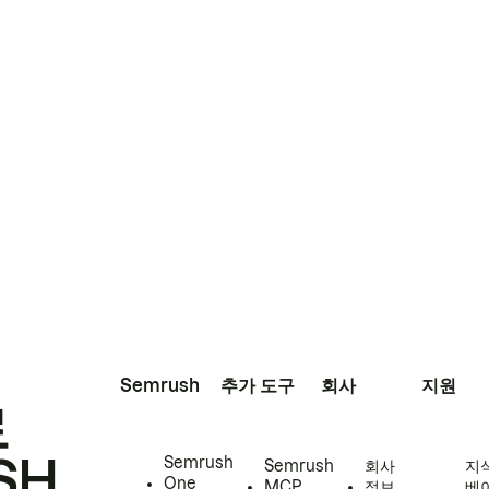
Semrush
추가 도구
회사
지원
로
SH
Semrush
Semrush
회사
지
One
MCP
정보
베