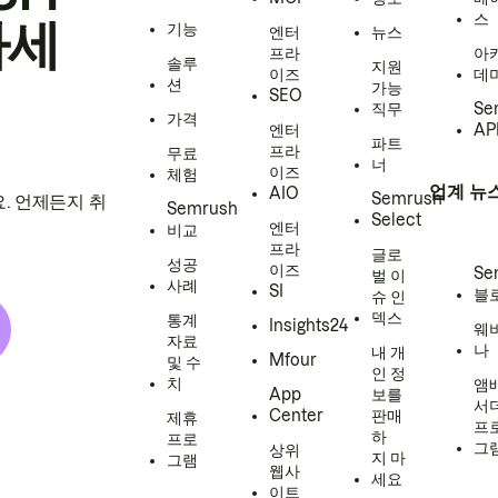
스
하세
기능
엔터
뉴스
프라
아
솔루
지원
이즈
데
션
가능
SEO
직무
Se
가격
엔터
AP
파트
프라
무료
너
이즈
체험
업계 뉴
AIO
Semrush
. 언제든지 취
Semrush
Select
엔터
비교
프라
글로
성공
이즈
Se
벌 이
사례
SI
블
슈 인
덱스
통계
Insights24
웨
자료
나
내 개
Mfour
및 수
인 정
치
앰
App
보를
서
Center
판매
제휴
프
하
프로
그
상위
지 마
그램
웹사
세요
이트