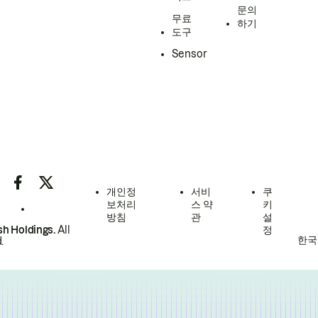
문의
무료
하기
도구
Sensor
개인정
서비
쿠
보처리
스 약
키
방침
관
설
h Holdings.
All
정
한국
.