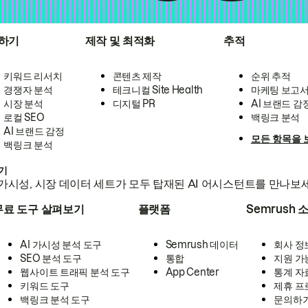
하기
제작 및 최적화
추적
키워드 리서치
콘텐츠 제작
순위 추적
경쟁자 분석
테크니컬 Site Health
마케팅 보고
시장 분석
디지털 PR
AI 브랜드 감
로컬 SEO
백링크 분석
AI 브랜드 감정
모든 항목을 
백링크 분석
하기
가시성, 시장 데이터 세트가 모두 탑재된 AI 어시스턴트를 만나보
무료 도구 살펴보기
플랫폼
Semrush 
AI 가시성 분석 도구
Semrush 데이터
회사 정
SEO 분석 도구
통합
지원 가
웹사이트 트래픽 분석 도구
App Center
통계 자
키워드 도구
제휴 프
백링크 분석 도구
문의하