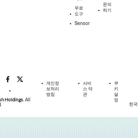
문의
무료
하기
도구
Sensor
개인정
서비
쿠
보처리
스 약
키
방침
관
설
h Holdings.
All
정
한국
.