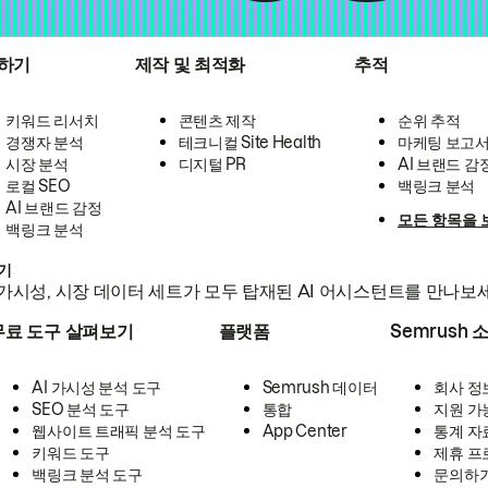
하기
제작 및 최적화
추적
키워드 리서치
콘텐츠 제작
순위 추적
경쟁자 분석
테크니컬 Site Health
마케팅 보고
시장 분석
디지털 PR
AI 브랜드 감
로컬 SEO
백링크 분석
AI 브랜드 감정
모든 항목을 
백링크 분석
하기
가시성, 시장 데이터 세트가 모두 탑재된 AI 어시스턴트를 만나보
무료 도구 살펴보기
플랫폼
Semrush 
AI 가시성 분석 도구
Semrush 데이터
회사 정
SEO 분석 도구
통합
지원 가
웹사이트 트래픽 분석 도구
App Center
통계 자
키워드 도구
제휴 프
백링크 분석 도구
문의하