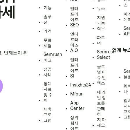
스
하세
기능
엔터
뉴스
프라
아
솔루
지원
이즈
데
션
가능
SEO
직무
Se
가격
엔터
AP
파트
프라
무료
너
이즈
체험
업계 뉴
AIO
Semrush
. 언제든지 취
Semrush
Select
엔터
비교
프라
글로
성공
이즈
Se
벌 이
사례
SI
블
슈 인
덱스
통계
Insights24
웨
자료
나
내 개
Mfour
및 수
인 정
치
앰
App
보를
서
Center
판매
제휴
프
하
프로
그
상위
지 마
그램
웹사
세요
이트