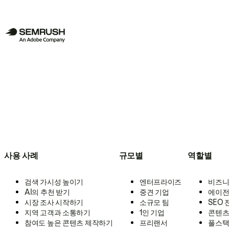
사용 사례
규모별
역할별
검색 가시성 높이기
엔터프라이즈
비즈니
AI의 추천 받기
중견 기업
에이전
시장 조사 시작하기
소규모 팀
SEO
지역 고객과 소통하기
1인 기업
콘텐츠
참여도 높은 콘텐츠 제작하기
프리랜서
풀스택