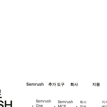
Semrush
추가 도구
회사
지원
로
SH
Semrush
Semrush
회사
지
One
MCP
정보
베