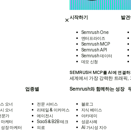
시작하기
발견
Semrush One
엔터프라이즈
Semrush MCP
Semrush API
Semrush 데이터
데모 신청
SEMRUSH MCP를 AI에 연결
세계에서 가장 강력한 트래픽, 
업종별
Semrush와 함께하는 성장
스 오너
전문 서비스
블로그
시 오너
리테일 & 이커머스
지식 베이스
 전문가
에이전시
아카데미
 마케터
SaaS & B2B 테크
성공사례
 성장 마케터
의료
AI 가시성 지수