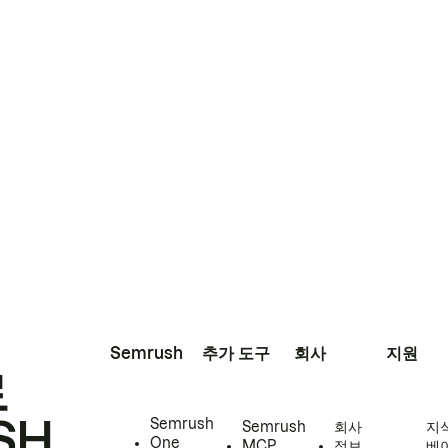
Semrush
추가 도구
회사
지원
로
SH
Semrush
Semrush
회사
지
One
MCP
정보
베