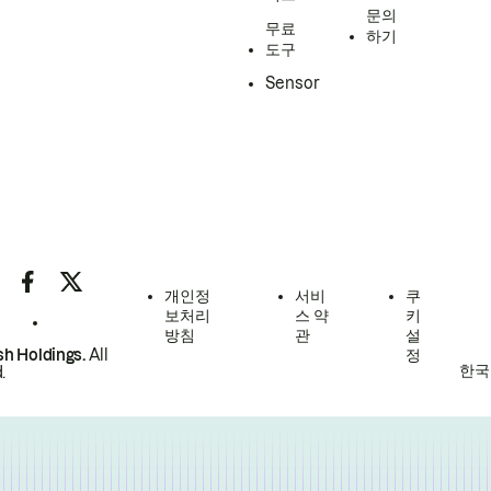
문의
무료
하기
도구
Sensor
개인정
서비
쿠
보처리
스 약
키
방침
관
설
h Holdings.
All
정
한국
.