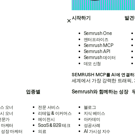
시작하기
발견
Semrush One
엔터프라이즈
Semrush MCP
Semrush API
Semrush 데이터
데모 신청
SEMRUSH MCP를 AI에 연결
세계에서 가장 강력한 트래픽, 
업종별
Semrush와 함께하는 성장
스 오너
전문 서비스
블로그
시 오너
리테일 & 이커머스
지식 베이스
 전문가
에이전시
아카데미
 마케터
SaaS & B2B 테크
성공사례
 성장 마케터
의료
AI 가시성 지수