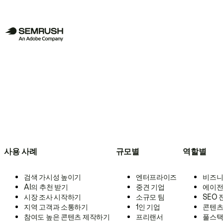
사용 사례
규모별
역할별
검색 가시성 높이기
엔터프라이즈
비즈니
AI의 추천 받기
중견 기업
에이전
시장 조사 시작하기
소규모 팀
SEO
지역 고객과 소통하기
1인 기업
콘텐츠
참여도 높은 콘텐츠 제작하기
프리랜서
풀스택