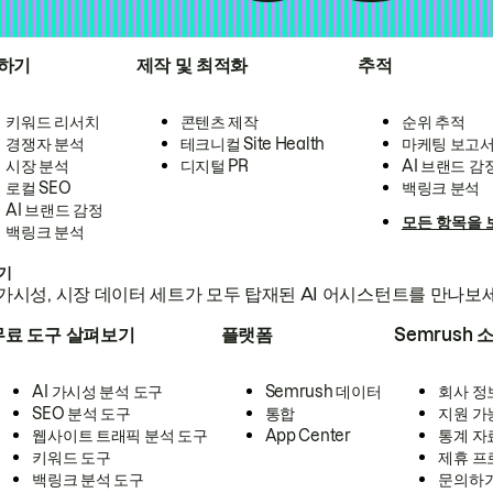
하기
제작 및 최적화
추적
키워드 리서치
콘텐츠 제작
순위 추적
경쟁자 분석
테크니컬 Site Health
마케팅 보고
시장 분석
디지털 PR
AI 브랜드 감
로컬 SEO
백링크 분석
AI 브랜드 감정
모든 항목을 
백링크 분석
하기
가시성, 시장 데이터 세트가 모두 탑재된 AI 어시스턴트를 만나보
무료 도구 살펴보기
플랫폼
Semrush 
AI 가시성 분석 도구
Semrush 데이터
회사 정
SEO 분석 도구
통합
지원 가
웹사이트 트래픽 분석 도구
App Center
통계 자
키워드 도구
제휴 프
백링크 분석 도구
문의하