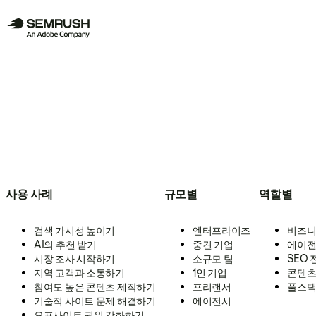
사용 사례
규모별
역할별
검색 가시성 높이기
엔터프라이즈
비즈니
AI의 추천 받기
중견 기업
에이전
시장 조사 시작하기
소규모 팀
SEO
지역 고객과 소통하기
1인 기업
콘텐츠
참여도 높은 콘텐츠 제작하기
프리랜서
풀스택
기술적 사이트 문제 해결하기
에이전시
오프사이트 권위 강화하기