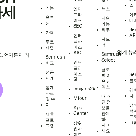
스
하세
기능
엔터
뉴스
프라
아
솔루
지원
이즈
데
션
가능
SEO
직무
Se
가격
엔터
AP
파트
프라
무료
너
이즈
체험
업계 뉴
AIO
Semrush
. 언제든지 취
Semrush
Select
엔터
비교
프라
글로
성공
이즈
Se
벌 이
사례
SI
블
슈 인
덱스
통계
Insights24
웨
자료
나
내 개
Mfour
및 수
인 정
치
앰
App
보를
서
Center
판매
제휴
프
하
프로
그
상위
지 마
그램
웹사
세요
이트