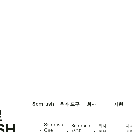
Semrush
추가 도구
회사
지원
로
SH
Semrush
Semrush
회사
지
One
MCP
정보
베