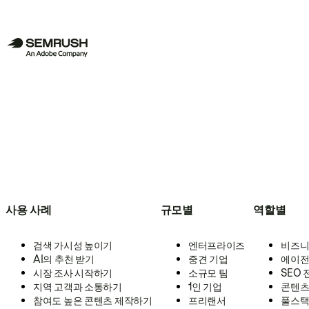
사용 사례
규모별
역할별
검색 가시성 높이기
엔터프라이즈
비즈니
AI의 추천 받기
중견 기업
에이전
시장 조사 시작하기
소규모 팀
SEO
지역 고객과 소통하기
1인 기업
콘텐츠
참여도 높은 콘텐츠 제작하기
프리랜서
풀스택