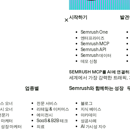
시작하기
발견
Semrush One
엔터프라이즈
Semrush MCP
Semrush API
Semrush 데이터
데모 신청
SEMRUSH MCP를 AI에 연결
세계에서 가장 강력한 트래픽, 
업종별
Semrush와 함께하는 성장
스 오너
전문 서비스
블로그
시 오너
리테일 & 이커머스
지식 베이스
 전문가
에이전시
아카데미
 마케터
SaaS & B2B 테크
성공사례
 성장 마케터
의료
AI 가시성 지수