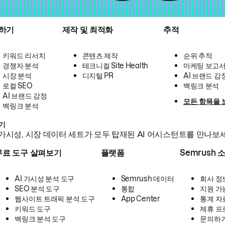
하기
제작 및 최적화
추적
키워드 리서치
콘텐츠 제작
순위 추적
경쟁자 분석
테크니컬 Site Health
마케팅 보고
시장 분석
디지털 PR
AI 브랜드 감
로컬 SEO
백링크 분석
AI 브랜드 감정
모든 항목을 
백링크 분석
하기
가시성, 시장 데이터 세트가 모두 탑재된 AI 어시스턴트를 만나보
무료 도구 살펴보기
플랫폼
Semrush 
AI 가시성 분석 도구
Semrush 데이터
회사 정
SEO 분석 도구
통합
지원 가
웹사이트 트래픽 분석 도구
App Center
통계 자
키워드 도구
제휴 프
백링크 분석 도구
문의하