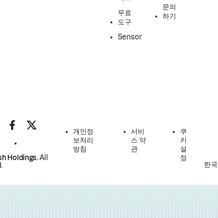
문의
무료
하기
도구
Sensor
개인정
서비
쿠
보처리
스 약
키
방침
관
설
h Holdings.
All
정
한국
.