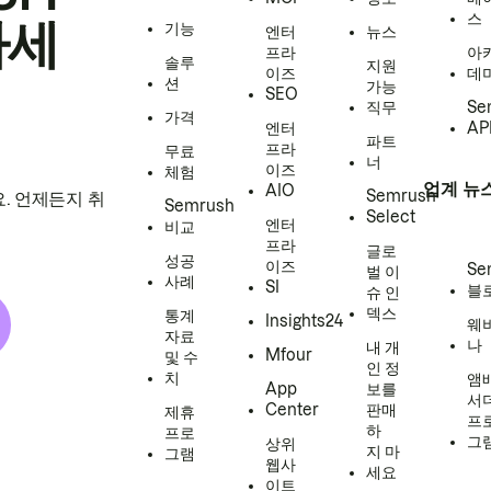
스
하세
기능
엔터
뉴스
프라
아
솔루
지원
이즈
데
션
가능
SEO
직무
Se
가격
엔터
AP
파트
프라
무료
너
이즈
체험
업계 뉴
AIO
Semrush
. 언제든지 취
Semrush
Select
엔터
비교
프라
글로
성공
이즈
Se
벌 이
사례
SI
블
슈 인
덱스
통계
Insights24
웨
자료
나
내 개
Mfour
및 수
인 정
치
앰
App
보를
서
Center
판매
제휴
프
하
프로
그
상위
지 마
그램
웹사
세요
이트