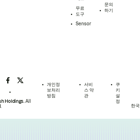
문의
무료
하기
도구
Sensor
개인정
서비
쿠
보처리
스 약
키
방침
관
설
h Holdings.
All
정
한국
.