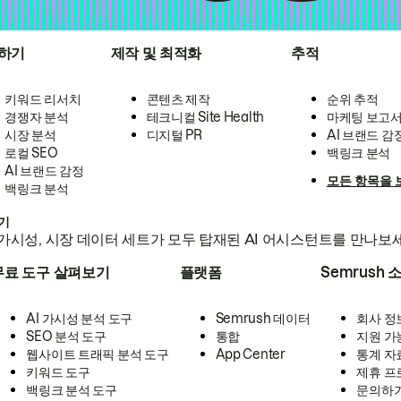
하기
제작 및 최적화
추적
키워드 리서치
콘텐츠 제작
순위 추적
경쟁자 분석
테크니컬 Site Health
마케팅 보고
시장 분석
디지털 PR
AI 브랜드 감
로컬 SEO
백링크 분석
AI 브랜드 감정
모든 항목을 
백링크 분석
하기
가시성, 시장 데이터 세트가 모두 탑재된 AI 어시스턴트를 만나보
무료 도구 살펴보기
플랫폼
Semrush 
AI 가시성 분석 도구
Semrush 데이터
회사 정
SEO 분석 도구
통합
지원 가
웹사이트 트래픽 분석 도구
App Center
통계 자
키워드 도구
제휴 프
백링크 분석 도구
문의하