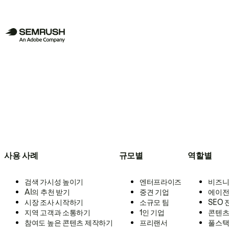
사용 사례
규모별
역할별
검색 가시성 높이기
엔터프라이즈
비즈니
AI의 추천 받기
중견 기업
에이전
시장 조사 시작하기
소규모 팀
SEO
지역 고객과 소통하기
1인 기업
콘텐츠
참여도 높은 콘텐츠 제작하기
프리랜서
풀스택