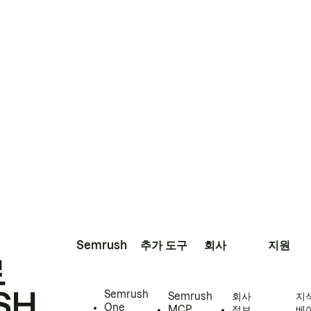
Semrush
추가 도구
회사
지원
로
SH
Semrush
Semrush
회사
지
One
MCP
정보
베