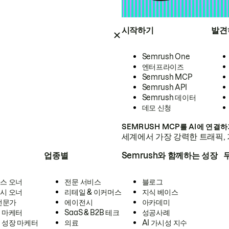
시작하기
발견
Semrush One
엔터프라이즈
Semrush MCP
Semrush API
Semrush 데이터
데모 신청
SEMRUSH MCP를 AI에 연결
세계에서 가장 강력한 트래픽, 
업종별
Semrush와 함께하는 성장
스 오너
전문 서비스
블로그
시 오너
리테일 & 이커머스
지식 베이스
 전문가
에이전시
아카데미
 마케터
SaaS & B2B 테크
성공사례
 성장 마케터
의료
AI 가시성 지수