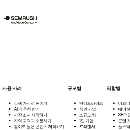
사용 사례
규모별
역할별
검색 가시성 높이기
엔터프라이즈
비즈니
AI의 추천 받기
중견 기업
에이전
시장 조사 시작하기
소규모 팀
SEO
지역 고객과 소통하기
1인 기업
콘텐츠
참여도 높은 콘텐츠 제작하기
프리랜서
풀스택