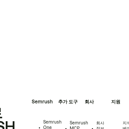
Semrush
추가 도구
회사
지원
로
SH
Semrush
Semrush
회사
지
One
MCP
정보
베