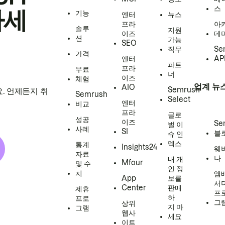
스
하세
기능
엔터
뉴스
프라
아
솔루
지원
이즈
데
션
가능
SEO
직무
Se
가격
엔터
AP
파트
프라
무료
너
이즈
체험
업계 뉴
AIO
Semrush
. 언제든지 취
Semrush
Select
엔터
비교
프라
글로
성공
이즈
Se
벌 이
사례
SI
블
슈 인
덱스
통계
Insights24
웨
자료
나
내 개
Mfour
및 수
인 정
치
앰
App
보를
서
Center
판매
제휴
프
하
프로
그
상위
지 마
그램
웹사
세요
이트