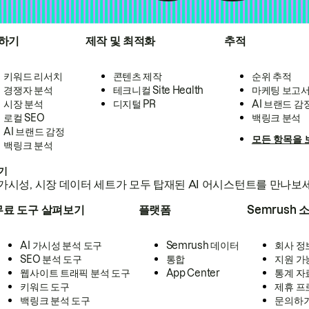
하기
제작 및 최적화
추적
키워드 리서치
콘텐츠 제작
순위 추적
경쟁자 분석
테크니컬 Site Health
마케팅 보고
시장 분석
디지털 PR
AI 브랜드 감
로컬 SEO
백링크 분석
AI 브랜드 감정
모든 항목을 
백링크 분석
하기
가시성, 시장 데이터 세트가 모두 탑재된 AI 어시스턴트를 만나보
무료 도구 살펴보기
플랫폼
Semrush 
AI 가시성 분석 도구
Semrush 데이터
회사 정
SEO 분석 도구
통합
지원 가
웹사이트 트래픽 분석 도구
App Center
통계 자
키워드 도구
제휴 프
백링크 분석 도구
문의하