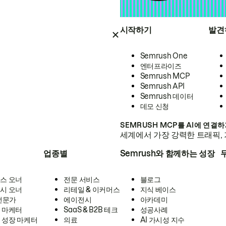
시작하기
발견
Semrush One
엔터프라이즈
Semrush MCP
Semrush API
Semrush 데이터
데모 신청
SEMRUSH MCP를 AI에 연결
세계에서 가장 강력한 트래픽, 
업종별
Semrush와 함께하는 성장
스 오너
전문 서비스
블로그
시 오너
리테일 & 이커머스
지식 베이스
 전문가
에이전시
아카데미
 마케터
SaaS & B2B 테크
성공사례
 성장 마케터
의료
AI 가시성 지수