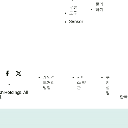
문의
무료
하기
도구
Sensor
개인정
서비
쿠
보처리
스 약
키
방침
관
설
h Holdings.
All
정
한국
.