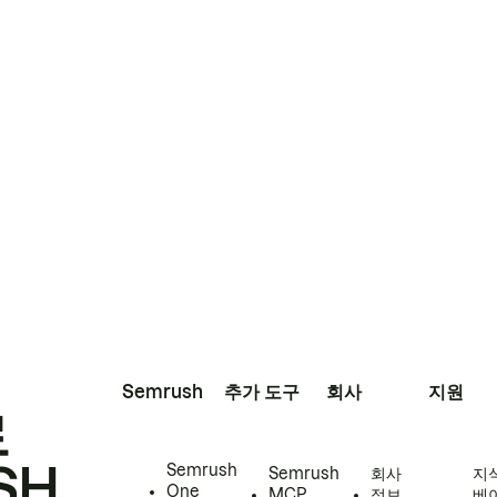
Semrush
추가 도구
회사
지원
로
SH
Semrush
Semrush
회사
지
One
MCP
정보
베