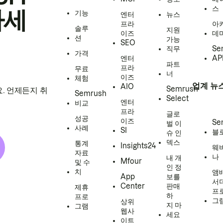
스
하세
기능
엔터
뉴스
프라
아
솔루
지원
이즈
데
션
가능
SEO
직무
Se
가격
엔터
AP
파트
프라
무료
너
이즈
체험
업계 뉴
AIO
Semrush
. 언제든지 취
Semrush
Select
엔터
비교
프라
글로
성공
이즈
Se
벌 이
사례
SI
블
슈 인
덱스
통계
Insights24
웨
자료
나
내 개
Mfour
및 수
인 정
치
앰
App
보를
서
Center
판매
제휴
프
하
프로
그
상위
지 마
그램
웹사
세요
이트