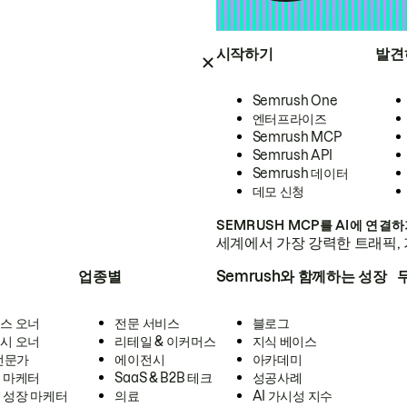
시작하기
발견
Semrush One
엔터프라이즈
Semrush MCP
Semrush API
Semrush 데이터
데모 신청
SEMRUSH MCP를 AI에 연결
세계에서 가장 강력한 트래픽, 
업종별
Semrush와 함께하는 성장
스 오너
전문 서비스
블로그
시 오너
리테일 & 이커머스
지식 베이스
 전문가
에이전시
아카데미
 마케터
SaaS & B2B 테크
성공사례
 성장 마케터
의료
AI 가시성 지수