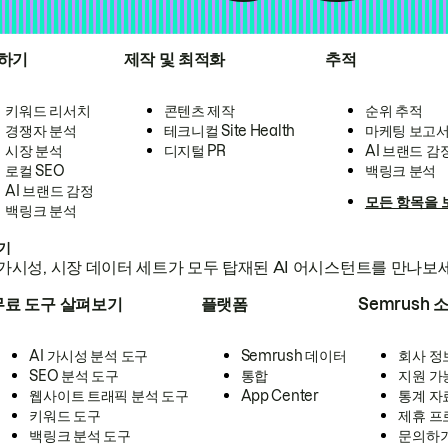
하기
제작 및 최적화
추적
키워드 리서치
콘텐츠 제작
순위 추적
경쟁자 분석
테크니컬 Site Health
마케팅 보고
시장 분석
디지털 PR
AI 브랜드 감
로컬 SEO
백링크 분석
AI 브랜드 감정
모든 항목을 
백링크 분석
하기
가시성, 시장 데이터 세트가 모두 탑재된 AI 어시스턴트를 만나보
무료 도구 살펴보기
플랫폼
Semrush 
AI 가시성 분석 도구
Semrush 데이터
회사 정
SEO 분석 도구
통합
지원 가
웹사이트 트래픽 분석 도구
App Center
통계 자
키워드 도구
제휴 프
백링크 분석 도구
문의하