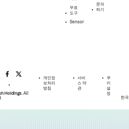
문의
무료
하기
도구
Sensor
개인정
서비
쿠
보처리
스 약
키
방침
관
설
h Holdings.
All
정
한국
.