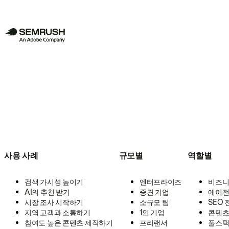
사용 사례
규모별
역할별
검색 가시성 높이기
엔터프라이즈
비즈니
AI의 추천 받기
중견 기업
에이전
시장 조사 시작하기
소규모 팀
SEO
지역 고객과 소통하기
1인 기업
콘텐츠
참여도 높은 콘텐츠 제작하기
프리랜서
풀스택