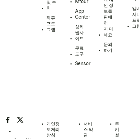
Mfour
및 수
인 정
치
앰
App
보를
서
Center
판매
제휴
프
하
프로
그
상위
지 마
그램
웹사
세요
이트
문의
무료
하기
도구
Sensor
개인정
서비
쿠
보처리
스 약
키
방침
관
설