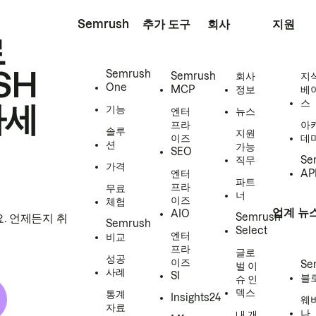
Semrush
추가 도구
회사
지원
로
SH
Semrush
Semrush
회사
지
One
MCP
정보
베
스
하세
기능
엔터
뉴스
프라
아
솔루
지원
이즈
데
션
가능
SEO
직무
Se
가격
엔터
AP
파트
프라
무료
너
이즈
체험
업계 뉴
AIO
Semrush
. 언제든지 취
Semrush
Select
엔터
비교
프라
글로
성공
이즈
Se
벌 이
사례
SI
블
슈 인
덱스
통계
Insights24
웨
자료
나
내 개