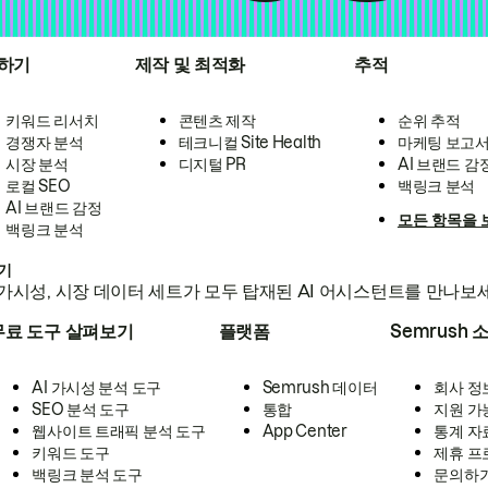
하기
제작 및 최적화
추적
키워드 리서치
콘텐츠 제작
순위 추적
경쟁자 분석
테크니컬 Site Health
마케팅 보고
시장 분석
디지털 PR
AI 브랜드 감
로컬 SEO
백링크 분석
AI 브랜드 감정
모든 항목을 
백링크 분석
하기
가시성, 시장 데이터 세트가 모두 탑재된 AI 어시스턴트를 만나보
무료 도구 살펴보기
플랫폼
Semrush 
AI 가시성 분석 도구
Semrush 데이터
회사 정
SEO 분석 도구
통합
지원 가
웹사이트 트래픽 분석 도구
App Center
통계 자
키워드 도구
제휴 프
백링크 분석 도구
문의하