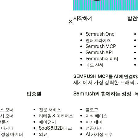
시작하기
발견
Semrush One
엔터프라이즈
Semrush MCP
Semrush API
Semrush 데이터
데모 신청
SEMRUSH MCP를 AI에 연결
세계에서 가장 강력한 트래픽, 
업종별
Semrush와 함께하는 성장
스 오너
전문 서비스
블로그
시 오너
리테일 & 이커머스
지식 베이스
 전문가
에이전시
아카데미
 마케터
SaaS & B2B 테크
성공사례
 성장 마케터
의료
AI 가시성 지수