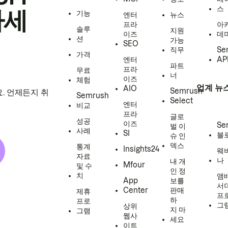
스
하세
기능
엔터
뉴스
프라
아
솔루
지원
이즈
데
션
가능
SEO
직무
Se
가격
엔터
AP
파트
프라
무료
너
이즈
체험
업계 뉴
AIO
Semrush
. 언제든지 취
Semrush
Select
엔터
비교
프라
글로
성공
이즈
Se
벌 이
사례
SI
블
슈 인
덱스
통계
Insights24
웨
자료
나
내 개
Mfour
및 수
인 정
치
앰
App
보를
서
Center
판매
제휴
프
하
프로
그
상위
지 마
그램
웹사
세요
이트