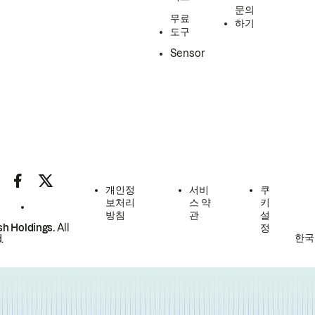
문의
무료
하기
도구
Sensor
개인정
서비
쿠
보처리
스 약
키
방침
관
설
h Holdings.
All
정
한국
.