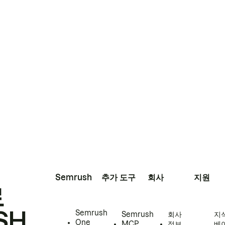
Semrush
추가 도구
회사
지원
로
SH
Semrush
Semrush
회사
지
One
MCP
정보
베