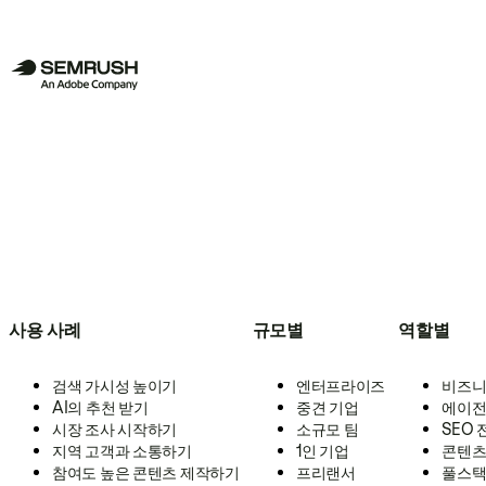
사용 사례
규모별
역할별
검색 가시성 높이기
엔터프라이즈
비즈니
AI의 추천 받기
중견 기업
에이전
시장 조사 시작하기
소규모 팀
SEO
지역 고객과 소통하기
1인 기업
콘텐츠
참여도 높은 콘텐츠 제작하기
프리랜서
풀스택