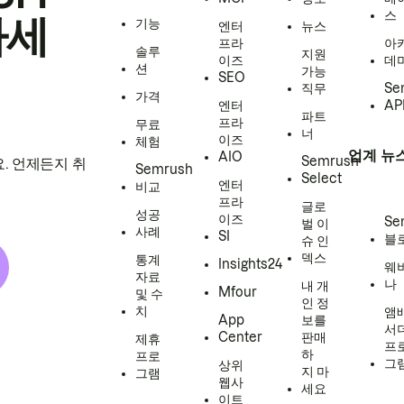
스
하세
기능
엔터
뉴스
프라
아
솔루
지원
이즈
데
션
가능
SEO
직무
Se
가격
엔터
AP
파트
프라
무료
너
이즈
체험
업계 뉴
AIO
Semrush
. 언제든지 취
Semrush
Select
엔터
비교
프라
글로
성공
이즈
Se
벌 이
사례
SI
블
슈 인
덱스
통계
Insights24
웨
자료
나
내 개
Mfour
및 수
인 정
치
앰
App
보를
서
Center
판매
제휴
프
하
프로
그
상위
지 마
그램
웹사
세요
이트