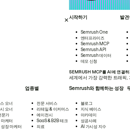
시작하기
발견
Semrush One
엔터프라이즈
Semrush MCP
Semrush API
Semrush 데이터
데모 신청
SEMRUSH MCP를 AI에 연결
세계에서 가장 강력한 트래픽, 
업종별
Semrush와 함께하는 성장
스 오너
전문 서비스
블로그
시 오너
리테일 & 이커머스
지식 베이스
 전문가
에이전시
아카데미
 마케터
SaaS & B2B 테크
성공사례
 성장 마케터
의료
AI 가시성 지수