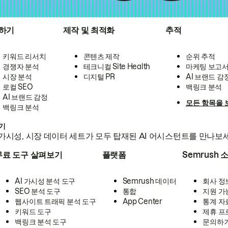
하기
제작 및 최적화
추적
키워드 리서치
콘텐츠 제작
순위 추적
경쟁자 분석
테크니컬 Site Health
마케팅 보고
시장 분석
디지털 PR
AI 브랜드 감
로컬 SEO
백링크 분석
AI 브랜드 감정
모든 항목을 
백링크 분석
하기
가시성, 시장 데이터 세트가 모두 탑재된 AI 어시스턴트를 만나보
무료 도구 살펴보기
플랫폼
Semrush 
AI 가시성 분석 도구
Semrush 데이터
회사 정
SEO 분석 도구
통합
지원 가
웹사이트 트래픽 분석 도구
App Center
통계 자
키워드 도구
제휴 프
백링크 분석 도구
문의하