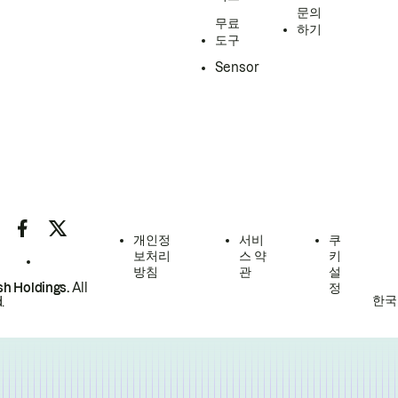
문의
무료
하기
도구
Sensor
개인정
서비
쿠
보처리
스 약
키
방침
관
설
h Holdings.
All
정
한국
.