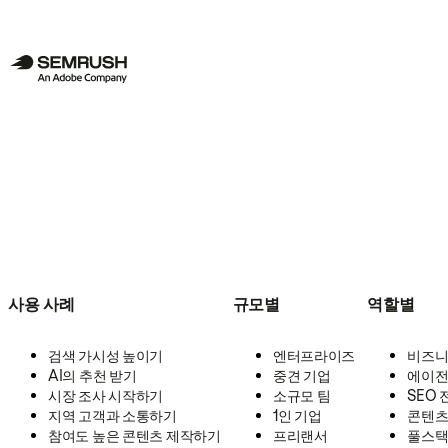
사용 사례
규모별
역할별
검색 가시성 높이기
엔터프라이즈
비즈니
AI의 추천 받기
중견 기업
에이전
시장 조사 시작하기
소규모 팀
SEO
지역 고객과 소통하기
1인 기업
콘텐츠
참여도 높은 콘텐츠 제작하기
프리랜서
풀스택