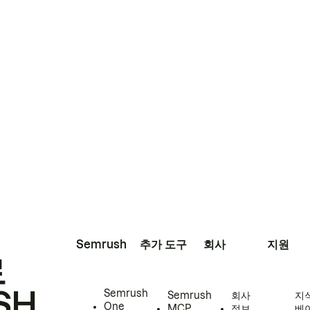
Semrush
추가 도구
회사
지원
로
SH
Semrush
Semrush
회사
지
One
MCP
정보
베