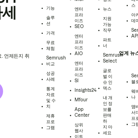
스
하세
기능
엔터
뉴스
프라
아
솔루
지원
이즈
데
션
가능
SEO
직무
Se
가격
엔터
AP
파트
프라
무료
너
이즈
체험
업계 뉴
AIO
Semrush
. 언제든지 취
Semrush
Select
엔터
비교
프라
글로
성공
이즈
Se
벌 이
사례
SI
블
슈 인
덱스
통계
Insights24
웨
자료
나
내 개
Mfour
및 수
인 정
치
앰
App
보를
서
Center
판매
제휴
프
하
프로
그
상위
지 마
그램
웹사
세요
이트