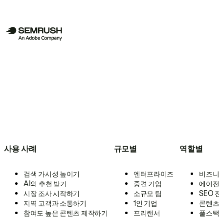
사용 사례
규모별
역할별
검색 가시성 높이기
엔터프라이즈
비즈니
AI의 추천 받기
중견 기업
에이전
시장 조사 시작하기
소규모 팀
SEO
지역 고객과 소통하기
1인 기업
콘텐츠
참여도 높은 콘텐츠 제작하기
프리랜서
풀스택