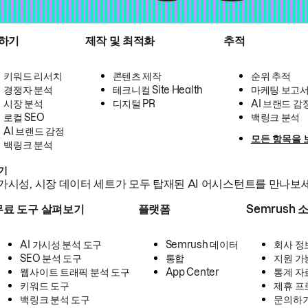
하기
제작 및 최적화
추적
키워드 리서치
콘텐츠 제작
순위 추적
경쟁자 분석
테크니컬 Site Health
마케팅 보고
시장 분석
디지털 PR
AI 브랜드 감
로컬 SEO
백링크 분석
AI 브랜드 감정
모든 항목을 
백링크 분석
하기
가시성, 시장 데이터 세트가 모두 탑재된 AI 어시스턴트를 만나보
무료 도구 살펴보기
플랫폼
Semrush 
AI 가시성 분석 도구
Semrush 데이터
회사 정
SEO 분석 도구
통합
지원 가
웹사이트 트래픽 분석 도구
App Center
통계 자
키워드 도구
제휴 프
백링크 분석 도구
문의하