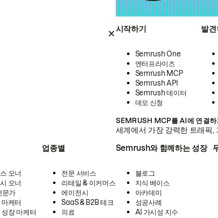
시작하기
발견
Semrush One
엔터프라이즈
Semrush MCP
Semrush API
Semrush 데이터
데모 신청
SEMRUSH MCP를 AI에 연결
세계에서 가장 강력한 트래픽, 
업종별
Semrush와 함께하는 성장
스 오너
전문 서비스
블로그
시 오너
리테일 & 이커머스
지식 베이스
 전문가
에이전시
아카데미
 마케터
SaaS & B2B 테크
성공사례
 성장 마케터
의료
AI 가시성 지수