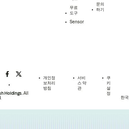
문의
무료
하기
도구
Sensor
개인정
서비
쿠
보처리
스 약
키
방침
관
설
h Holdings.
All
정
한국
.