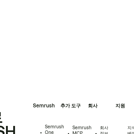
Semrush
추가 도구
회사
지원
로
SH
Semrush
Semrush
회사
지
One
MCP
정보
베