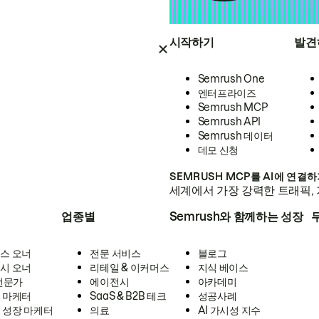
시작하기
발견
Semrush One
엔터프라이즈
Semrush MCP
Semrush API
Semrush 데이터
데모 신청
SEMRUSH MCP를 AI에 연결
세계에서 가장 강력한 트래픽, 
업종별
Semrush와 함께하는 성장
스 오너
전문 서비스
블로그
시 오너
리테일 & 이커머스
지식 베이스
 전문가
에이전시
아카데미
 마케터
SaaS & B2B 테크
성공사례
 성장 마케터
의료
AI 가시성 지수