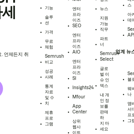
스
하세
기능
엔터
뉴스
프라
아
솔루
지원
이즈
데
션
가능
SEO
직무
Se
가격
엔터
AP
파트
프라
무료
너
이즈
체험
업계 뉴
AIO
Semrush
. 언제든지 취
Semrush
Select
엔터
비교
프라
글로
성공
이즈
Se
벌 이
사례
SI
블
슈 인
덱스
통계
Insights24
웨
자료
나
내 개
Mfour
및 수
인 정
치
앰
App
보를
서
Center
판매
제휴
프
하
프로
그
상위
지 마
그램
웹사
세요
이트