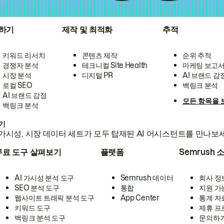
하기
제작 및 최적화
추적
키워드 리서치
콘텐츠 제작
순위 추적
경쟁자 분석
테크니컬 Site Health
마케팅 보고
시장 분석
디지털 PR
AI 브랜드 감
로컬 SEO
백링크 분석
AI 브랜드 감정
모든 항목을 
백링크 분석
하기
가시성, 시장 데이터 세트가 모두 탑재된 AI 어시스턴트를 만나보
무료 도구 살펴보기
플랫폼
Semrush 
AI 가시성 분석 도구
Semrush 데이터
회사 정
SEO 분석 도구
통합
지원 가
웹사이트 트래픽 분석 도구
App Center
통계 자
키워드 도구
제휴 프
백링크 분석 도구
문의하