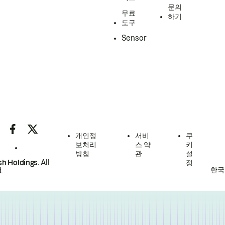
문의
무료
하기
도구
Sensor
개인정
서비
쿠
보처리
스 약
키
방침
관
설
h Holdings.
All
정
한국
.