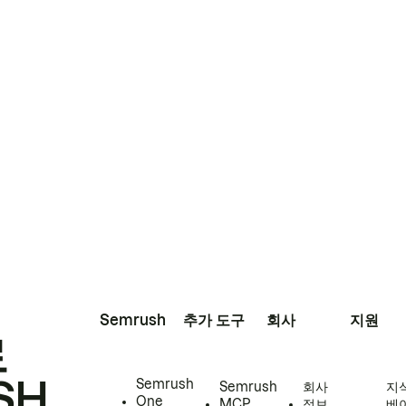
Semrush
추가 도구
회사
지원
로
SH
Semrush
Semrush
회사
지
One
MCP
정보
베