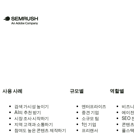
사용 사례
규모별
역할별
검색 가시성 높이기
엔터프라이즈
비즈니
AI의 추천 받기
중견 기업
에이전
시장 조사 시작하기
소규모 팀
SEO
지역 고객과 소통하기
1인 기업
콘텐츠
참여도 높은 콘텐츠 제작하기
프리랜서
풀스택