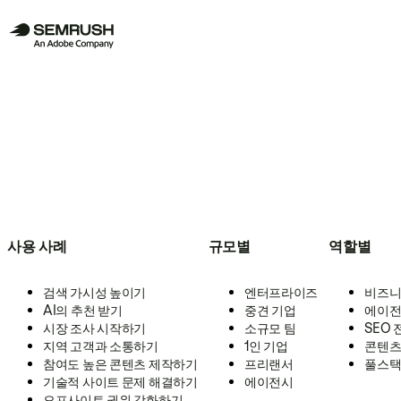
사용 사례
규모별
역할별
검색 가시성 높이기
엔터프라이즈
비즈니
AI의 추천 받기
중견 기업
에이전
시장 조사 시작하기
소규모 팀
SEO
지역 고객과 소통하기
1인 기업
콘텐츠
참여도 높은 콘텐츠 제작하기
프리랜서
풀스택
기술적 사이트 문제 해결하기
에이전시
오프사이트 권위 강화하기