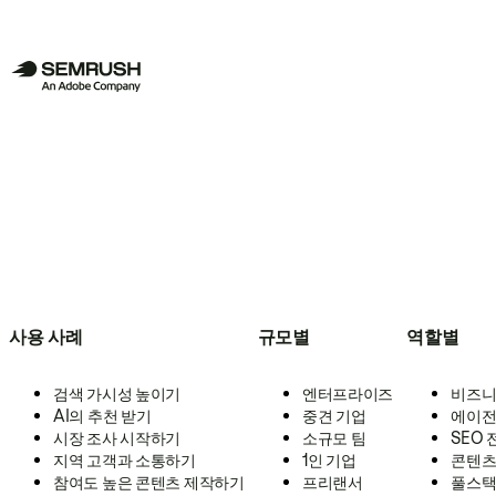
사용 사례
규모별
역할별
검색 가시성 높이기
엔터프라이즈
비즈니
AI의 추천 받기
중견 기업
에이전
시장 조사 시작하기
소규모 팀
SEO
지역 고객과 소통하기
1인 기업
콘텐츠
참여도 높은 콘텐츠 제작하기
프리랜서
풀스택