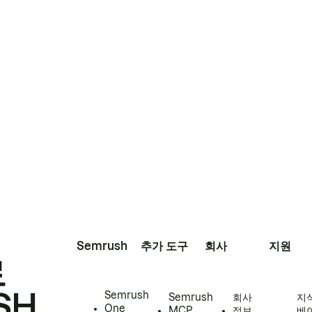
Semrush
추가 도구
회사
지원
로
SH
Semrush
Semrush
회사
지
One
MCP
정보
베