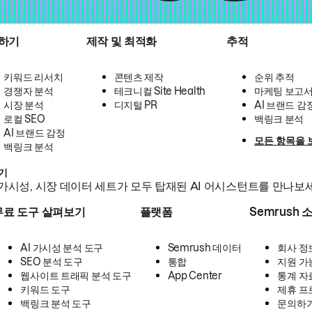
하기
제작 및 최적화
추적
키워드 리서치
콘텐츠 제작
순위 추적
경쟁자 분석
테크니컬 Site Health
마케팅 보고
시장 분석
디지털 PR
AI 브랜드 감
로컬 SEO
백링크 분석
AI 브랜드 감정
모든 항목을 
백링크 분석
하기
가시성, 시장 데이터 세트가 모두 탑재된 AI 어시스턴트를 만나보
무료 도구 살펴보기
플랫폼
Semrush 
AI 가시성 분석 도구
Semrush 데이터
회사 정
SEO 분석 도구
통합
지원 가
웹사이트 트래픽 분석 도구
App Center
통계 자
키워드 도구
제휴 프
백링크 분석 도구
문의하