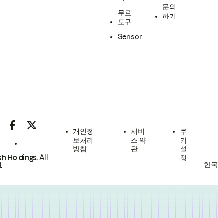
문의
무료
하기
도구
Sensor
개인정
서비
쿠
보처리
스 약
키
방침
관
설
h Holdings.
All
정
한국
.