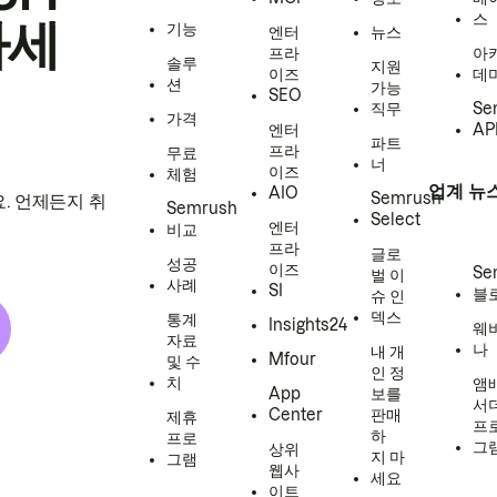
스
하세
기능
엔터
뉴스
프라
아
솔루
지원
이즈
데
션
가능
SEO
직무
Se
가격
엔터
AP
파트
프라
무료
너
이즈
체험
업계 뉴
AIO
Semrush
. 언제든지 취
Semrush
Select
엔터
비교
프라
글로
성공
이즈
Se
벌 이
사례
SI
블
슈 인
덱스
통계
Insights24
웨
자료
나
내 개
Mfour
및 수
인 정
치
앰
App
보를
서
Center
판매
제휴
프
하
프로
그
상위
지 마
그램
웹사
세요
이트