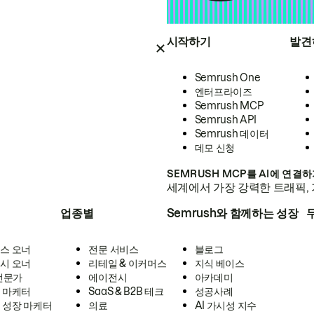
시작하기
발견
Semrush One
엔터프라이즈
Semrush MCP
Semrush API
Semrush 데이터
데모 신청
SEMRUSH MCP를 AI에 연결
세계에서 가장 강력한 트래픽, 
업종별
Semrush와 함께하는 성장
스 오너
전문 서비스
블로그
시 오너
리테일 & 이커머스
지식 베이스
 전문가
에이전시
아카데미
 마케터
SaaS & B2B 테크
성공사례
 성장 마케터
의료
AI 가시성 지수