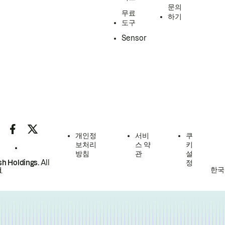
문의
무료
하기
도구
Sensor
개인정
서비
쿠
보처리
스 약
키
방침
관
설
h Holdings.
All
정
한국
.