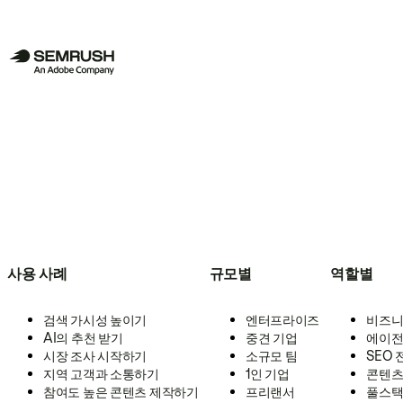
사용 사례
규모별
역할별
검색 가시성 높이기
엔터프라이즈
비즈니
AI의 추천 받기
중견 기업
에이전
시장 조사 시작하기
소규모 팀
SEO
지역 고객과 소통하기
1인 기업
콘텐츠
참여도 높은 콘텐츠 제작하기
프리랜서
풀스택