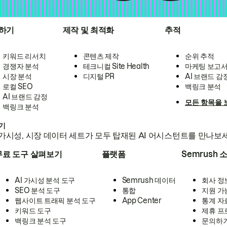
하기
제작 및 최적화
추적
키워드 리서치
콘텐츠 제작
순위 추적
경쟁자 분석
테크니컬 Site Health
마케팅 보고
시장 분석
디지털 PR
AI 브랜드 감
로컬 SEO
백링크 분석
AI 브랜드 감정
모든 항목을 
백링크 분석
하기
가시성, 시장 데이터 세트가 모두 탑재된 AI 어시스턴트를 만나보
무료 도구 살펴보기
플랫폼
Semrush 
AI 가시성 분석 도구
Semrush 데이터
회사 정
SEO 분석 도구
통합
지원 가
웹사이트 트래픽 분석 도구
App Center
통계 자
키워드 도구
제휴 프
백링크 분석 도구
문의하