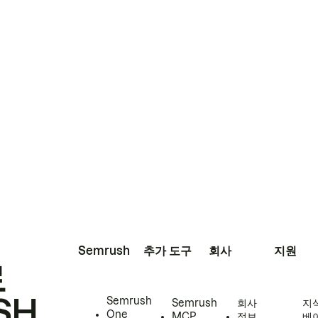
Semrush
추가 도구
회사
지원
로
SH
Semrush
Semrush
회사
지
One
MCP
정보
베