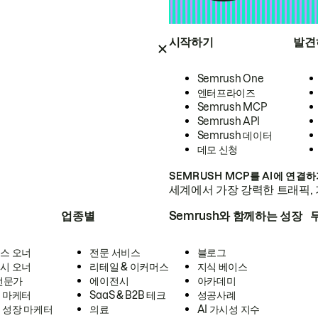
시작하기
발견
Semrush One
엔터프라이즈
Semrush MCP
Semrush API
Semrush 데이터
데모 신청
SEMRUSH MCP를 AI에 연결
세계에서 가장 강력한 트래픽, 
업종별
Semrush와 함께하는 성장
스 오너
전문 서비스
블로그
시 오너
리테일 & 이커머스
지식 베이스
 전문가
에이전시
아카데미
 마케터
SaaS & B2B 테크
성공사례
 성장 마케터
의료
AI 가시성 지수