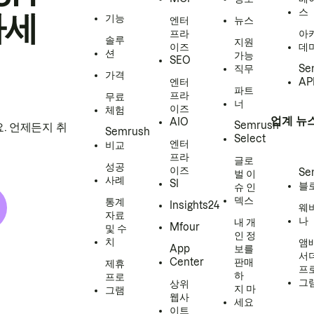
스
하세
기능
엔터
뉴스
프라
아
솔루
지원
이즈
데
션
가능
SEO
직무
Se
가격
엔터
AP
파트
프라
무료
너
이즈
체험
업계 뉴
AIO
Semrush
. 언제든지 취
Semrush
Select
엔터
비교
프라
글로
성공
이즈
Se
벌 이
사례
SI
블
슈 인
덱스
통계
Insights24
웨
자료
나
내 개
Mfour
및 수
인 정
치
앰
App
보를
서
Center
판매
제휴
프
하
프로
그
상위
지 마
그램
웹사
세요
이트