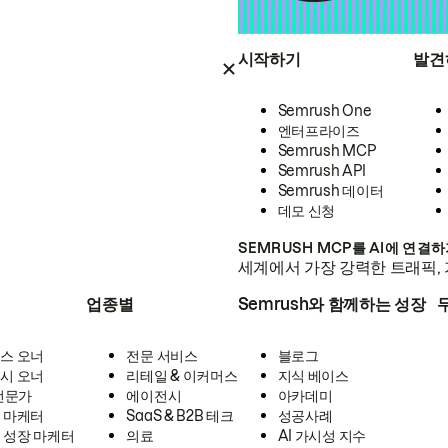
시작하기
발견
Semrush One
엔터프라이즈
Semrush MCP
Semrush API
Semrush 데이터
데모 신청
SEMRUSH MCP를 AI에 연결
세계에서 가장 강력한 트래픽, 
업종별
Semrush와 함께하는 성장
스 오너
전문 서비스
블로그
시 오너
리테일 & 이커머스
지식 베이스
 전문가
에이전시
아카데미
 마케터
SaaS & B2B 테크
성공사례
 성장 마케터
의료
AI 가시성 지수