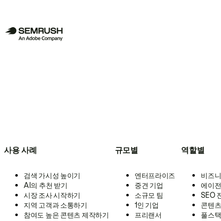
사용 사례
규모별
역할별
검색 가시성 높이기
엔터프라이즈
비즈니
AI의 추천 받기
중견 기업
에이전
시장 조사 시작하기
소규모 팀
SEO
지역 고객과 소통하기
1인 기업
콘텐츠
참여도 높은 콘텐츠 제작하기
프리랜서
풀스택