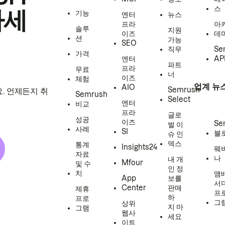
스
하세
기능
엔터
뉴스
프라
아
솔루
지원
이즈
데
션
가능
SEO
직무
Se
가격
엔터
AP
파트
프라
무료
너
이즈
체험
업계 뉴
AIO
Semrush
. 언제든지 취
Semrush
Select
엔터
비교
프라
글로
성공
이즈
Se
벌 이
사례
SI
블
슈 인
덱스
통계
Insights24
웨
자료
나
내 개
Mfour
및 수
인 정
치
앰
App
보를
서
Center
판매
제휴
프
하
프로
그
상위
지 마
그램
웹사
세요
이트