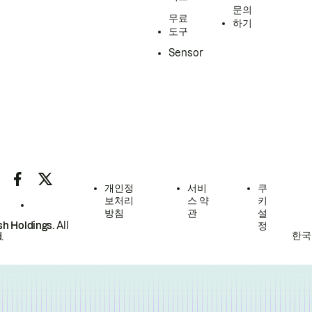
문의
무료
하기
도구
Sensor
개인정
서비
쿠
보처리
스 약
키
방침
관
설
h Holdings.
All
정
한국
.