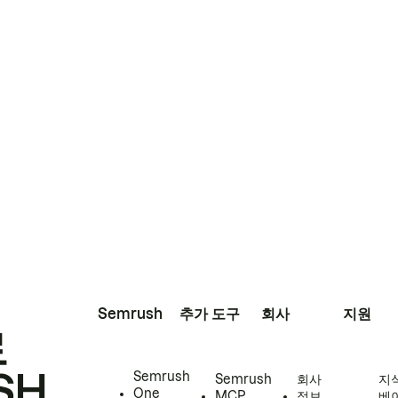
Semrush
추가 도구
회사
지원
로
SH
Semrush
Semrush
회사
지
One
MCP
정보
베