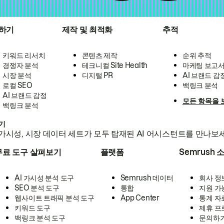
하기
제작 및 최적화
추적
키워드 리서치
콘텐츠 제작
순위 추적
경쟁자 분석
테크니컬 Site Health
마케팅 보고
시장 분석
디지털 PR
AI 브랜드 감
로컬 SEO
백링크 분석
AI 브랜드 감정
모든 항목을 
백링크 분석
하기
가시성, 시장 데이터 세트가 모두 탑재된 AI 어시스턴트를 만나보
무료 도구 살펴보기
플랫폼
Semrush 
AI 가시성 분석 도구
Semrush 데이터
회사 정
SEO 분석 도구
통합
지원 가
웹사이트 트래픽 분석 도구
App Center
통계 자
키워드 도구
제휴 프
백링크 분석 도구
문의하