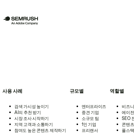
사용 사례
규모별
역할별
검색 가시성 높이기
엔터프라이즈
비즈니
AI의 추천 받기
중견 기업
에이전
시장 조사 시작하기
소규모 팀
SEO
지역 고객과 소통하기
1인 기업
콘텐츠
참여도 높은 콘텐츠 제작하기
프리랜서
풀스택