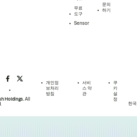
문의
무료
하기
도구
Sensor
개인정
서비
쿠
보처리
스 약
키
방침
관
설
h Holdings.
All
정
한국
.