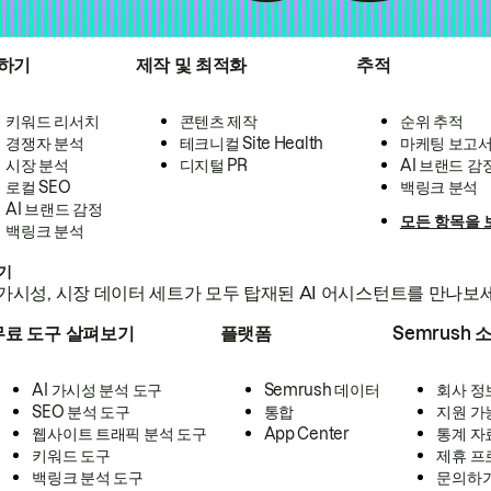
하기
제작 및 최적화
추적
키워드 리서치
콘텐츠 제작
순위 추적
경쟁자 분석
테크니컬 Site Health
마케팅 보고
시장 분석
디지털 PR
AI 브랜드 감
로컬 SEO
백링크 분석
AI 브랜드 감정
모든 항목을 
백링크 분석
하기
가시성, 시장 데이터 세트가 모두 탑재된 AI 어시스턴트를 만나보
무료 도구 살펴보기
플랫폼
Semrush 
AI 가시성 분석 도구
Semrush 데이터
회사 정
SEO 분석 도구
통합
지원 가
웹사이트 트래픽 분석 도구
App Center
통계 자
키워드 도구
제휴 프
백링크 분석 도구
문의하