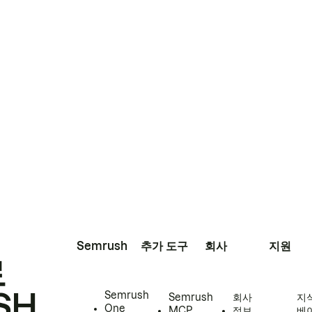
Semrush
추가 도구
회사
지원
로
SH
Semrush
Semrush
회사
지
One
MCP
정보
베