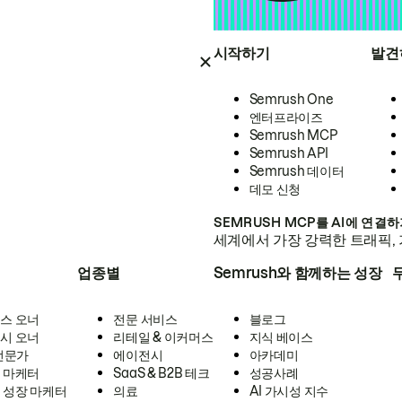
시작하기
발견
Semrush One
엔터프라이즈
Semrush MCP
Semrush API
Semrush 데이터
데모 신청
SEMRUSH MCP를 AI에 연결
세계에서 가장 강력한 트래픽, 
업종별
Semrush와 함께하는 성장
스 오너
전문 서비스
블로그
시 오너
리테일 & 이커머스
지식 베이스
 전문가
에이전시
아카데미
 마케터
SaaS & B2B 테크
성공사례
 성장 마케터
의료
AI 가시성 지수