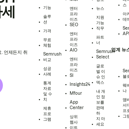
스
하세
기능
엔터
뉴스
프라
아
솔루
지원
이즈
데
션
가능
SEO
직무
Se
가격
엔터
AP
파트
프라
무료
너
이즈
체험
업계 뉴
AIO
Semrush
. 언제든지 취
Semrush
Select
엔터
비교
프라
글로
성공
이즈
Se
벌 이
사례
SI
블
슈 인
덱스
통계
Insights24
웨
자료
나
내 개
Mfour
및 수
인 정
치
앰
App
보를
서
Center
판매
제휴
프
하
프로
그
상위
지 마
그램
웹사
세요
이트