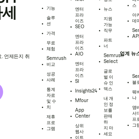
스
하세
기능
엔터
뉴스
프라
아
솔루
지원
이즈
데
션
가능
SEO
직무
Se
가격
엔터
AP
파트
프라
무료
너
이즈
체험
업계 뉴
AIO
Semrush
. 언제든지 취
Semrush
Select
엔터
비교
프라
글로
성공
이즈
Se
벌 이
사례
SI
블
슈 인
덱스
통계
Insights24
웨
자료
나
내 개
Mfour
및 수
인 정
치
앰
App
보를
서
Center
판매
제휴
프
하
프로
그
상위
지 마
그램
웹사
세요
이트