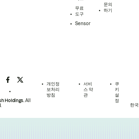
문의
무료
하기
도구
Sensor
개인정
서비
쿠
보처리
스 약
키
방침
관
설
h Holdings.
All
정
한국
.