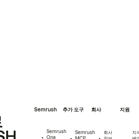
Semrush
추가 도구
회사
지원
로
SH
Semrush
Semrush
회사
지
One
MCP
정보
베