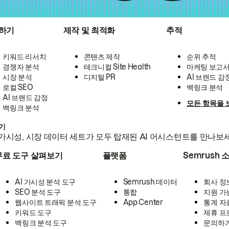
하기
제작 및 최적화
추적
키워드 리서치
콘텐츠 제작
순위 추적
경쟁자 분석
테크니컬 Site Health
마케팅 보고
시장 분석
디지털 PR
AI 브랜드 감
로컬 SEO
백링크 분석
AI 브랜드 감정
모든 항목을 
백링크 분석
하기
가시성, 시장 데이터 세트가 모두 탑재된 AI 어시스턴트를 만나보
무료 도구 살펴보기
플랫폼
Semrush 
AI 가시성 분석 도구
Semrush 데이터
회사 정
SEO 분석 도구
통합
지원 가
웹사이트 트래픽 분석 도구
App Center
통계 자
키워드 도구
제휴 프
백링크 분석 도구
문의하