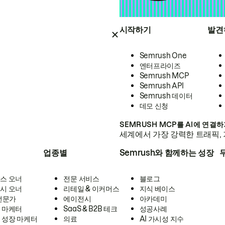
시작하기
발견
Semrush One
엔터프라이즈
Semrush MCP
Semrush API
Semrush 데이터
데모 신청
SEMRUSH MCP를 AI에 연결
세계에서 가장 강력한 트래픽, 
업종별
Semrush와 함께하는 성장
스 오너
전문 서비스
블로그
시 오너
리테일 & 이커머스
지식 베이스
 전문가
에이전시
아카데미
 마케터
SaaS & B2B 테크
성공사례
 성장 마케터
의료
AI 가시성 지수