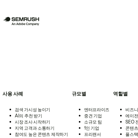
사용 사례
규모별
역할별
검색 가시성 높이기
엔터프라이즈
비즈니
AI의 추천 받기
중견 기업
에이전
시장 조사 시작하기
소규모 팀
SEO
지역 고객과 소통하기
1인 기업
콘텐츠
참여도 높은 콘텐츠 제작하기
프리랜서
풀스택