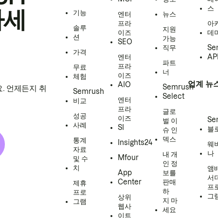
스
하세
기능
엔터
뉴스
프라
아
솔루
지원
이즈
데
션
가능
SEO
직무
Se
가격
엔터
AP
파트
프라
무료
너
이즈
체험
업계 뉴
AIO
Semrush
. 언제든지 취
Semrush
Select
엔터
비교
프라
글로
성공
이즈
Se
벌 이
사례
SI
블
슈 인
덱스
통계
Insights24
웨
자료
나
내 개
Mfour
및 수
인 정
치
앰
App
보를
서
Center
판매
제휴
프
하
프로
그
상위
지 마
그램
웹사
세요
이트