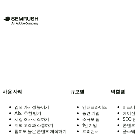
사용 사례
규모별
역할별
검색 가시성 높이기
엔터프라이즈
비즈니
AI의 추천 받기
중견 기업
에이전
시장 조사 시작하기
소규모 팀
SEO
지역 고객과 소통하기
1인 기업
콘텐츠
참여도 높은 콘텐츠 제작하기
프리랜서
풀스택