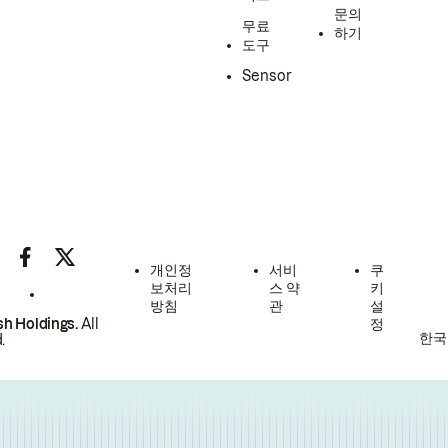
문의
무료
하기
도구
Sensor
개인정
서비
쿠
보처리
스 약
키
방침
관
설
h Holdings.
All
정
한국
.