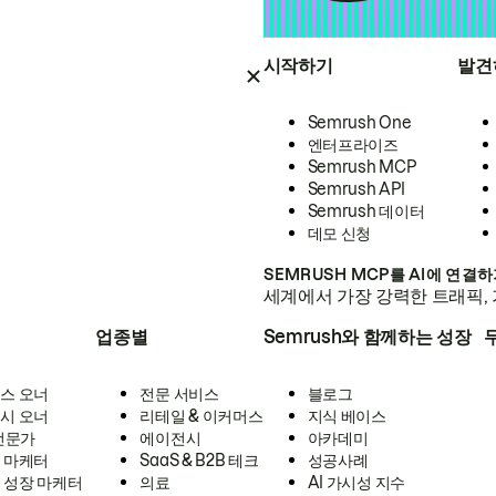
시작하기
발견
Semrush One
엔터프라이즈
Semrush MCP
Semrush API
Semrush 데이터
데모 신청
SEMRUSH MCP를 AI에 연결
세계에서 가장 강력한 트래픽, 
업종별
Semrush와 함께하는 성장
스 오너
전문 서비스
블로그
시 오너
리테일 & 이커머스
지식 베이스
 전문가
에이전시
아카데미
 마케터
SaaS & B2B 테크
성공사례
 성장 마케터
의료
AI 가시성 지수