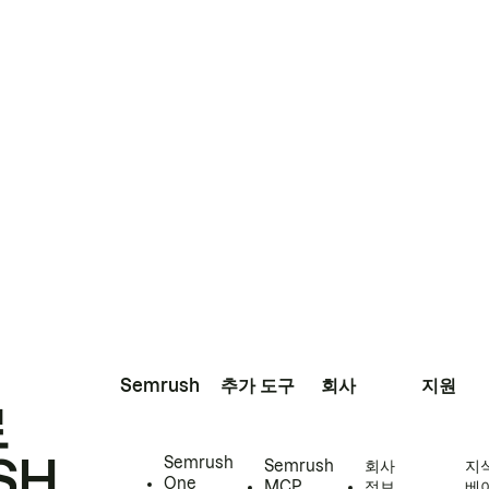
Semrush
추가 도구
회사
지원
로
SH
Semrush
Semrush
회사
지
One
MCP
정보
베