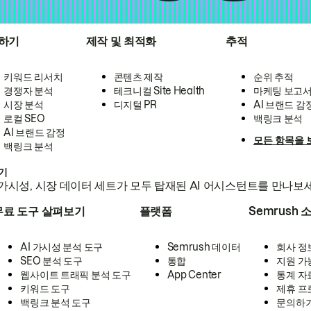
하기
제작 및 최적화
추적
키워드 리서치
콘텐츠 제작
순위 추적
경쟁자 분석
테크니컬 Site Health
마케팅 보고
시장 분석
디지털 PR
AI 브랜드 감
로컬 SEO
백링크 분석
AI 브랜드 감정
모든 항목을 
백링크 분석
하기
가시성, 시장 데이터 세트가 모두 탑재된 AI 어시스턴트를 만나보
무료 도구 살펴보기
플랫폼
Semrush 
AI 가시성 분석 도구
Semrush 데이터
회사 정
SEO 분석 도구
통합
지원 가
웹사이트 트래픽 분석 도구
App Center
통계 자
키워드 도구
제휴 프
백링크 분석 도구
문의하