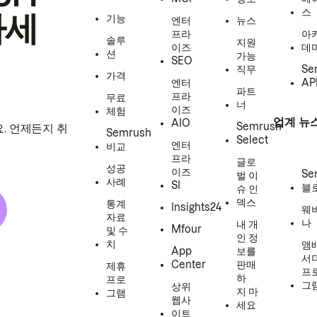
스
하세
기능
엔터
뉴스
프라
아
솔루
지원
이즈
데
션
가능
SEO
직무
Se
가격
엔터
AP
파트
프라
무료
너
이즈
체험
업계 뉴
AIO
Semrush
. 언제든지 취
Semrush
Select
엔터
비교
프라
글로
성공
이즈
Se
벌 이
사례
SI
블
슈 인
덱스
통계
Insights24
웨
자료
나
내 개
Mfour
및 수
인 정
치
앰
App
보를
서
Center
판매
제휴
프
하
프로
그
상위
지 마
그램
웹사
세요
이트