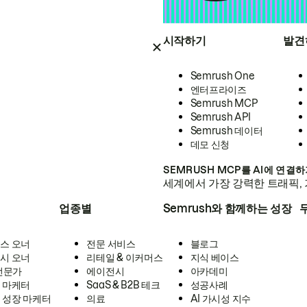
시작하기
발견
Semrush One
엔터프라이즈
Semrush MCP
Semrush API
Semrush 데이터
데모 신청
SEMRUSH MCP를 AI에 연결
세계에서 가장 강력한 트래픽, 
업종별
Semrush와 함께하는 성장
스 오너
전문 서비스
블로그
시 오너
리테일 & 이커머스
지식 베이스
 전문가
에이전시
아카데미
 마케터
SaaS & B2B 테크
성공사례
 성장 마케터
의료
AI 가시성 지수