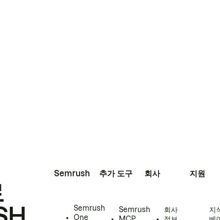
Semrush
추가 도구
회사
지원
로
SH
Semrush
Semrush
회사
지
One
MCP
정보
베