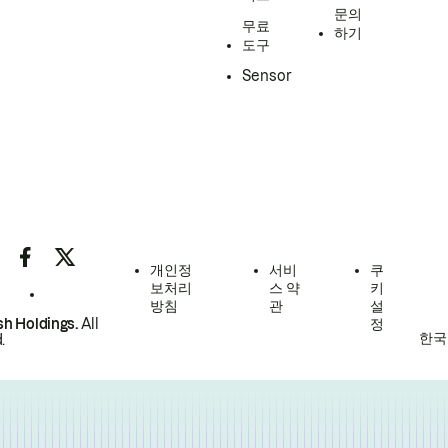
문의
무료
하기
도구
Sensor
개인정
서비
쿠
보처리
스 약
키
방침
관
설
h Holdings.
All
정
한국
.