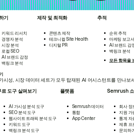
하기
제작 및 최적화
추적
키워드 리서치
콘텐츠 제작
순위 추적
경쟁자 분석
테크니컬 Site Health
마케팅 보고
시장 분석
디지털 PR
AI 브랜드 감
로컬 SEO
백링크 분석
AI 브랜드 감정
모든 항목을 
백링크 분석
하기
가시성, 시장 데이터 세트가 모두 탑재된 AI 어시스턴트를 만나보
무료 도구 살펴보기
플랫폼
Semrush 
AI 가시성 분석 도구
Semrush 데이터
회사 정
SEO 분석 도구
통합
지원 가
웹사이트 트래픽 분석 도구
App Center
통계 자
키워드 도구
제휴 프
백링크 분석 도구
문의하