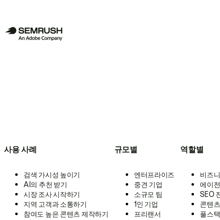
사용 사례
규모별
역할별
검색 가시성 높이기
엔터프라이즈
비즈니
AI의 추천 받기
중견 기업
에이전
시장 조사 시작하기
소규모 팀
SEO
지역 고객과 소통하기
1인 기업
콘텐츠
참여도 높은 콘텐츠 제작하기
프리랜서
풀스택