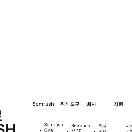
Semrush
추가 도구
회사
지원
로
SH
Semrush
Semrush
회사
지
One
MCP
정보
베