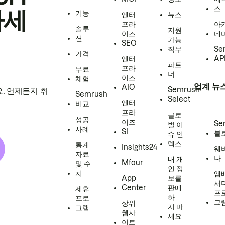
스
하세
기능
엔터
뉴스
프라
아
솔루
지원
이즈
데
션
가능
SEO
직무
Se
가격
엔터
AP
파트
프라
무료
너
이즈
체험
업계 뉴
AIO
Semrush
. 언제든지 취
Semrush
Select
엔터
비교
프라
글로
성공
이즈
Se
벌 이
사례
SI
블
슈 인
덱스
통계
Insights24
웨
자료
나
내 개
Mfour
및 수
인 정
치
앰
App
보를
서
Center
판매
제휴
프
하
프로
그
상위
지 마
그램
웹사
세요
이트