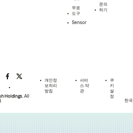
문의
무료
하기
도구
Sensor
개인정
서비
쿠
보처리
스 약
키
방침
관
설
h Holdings.
All
정
한국
.