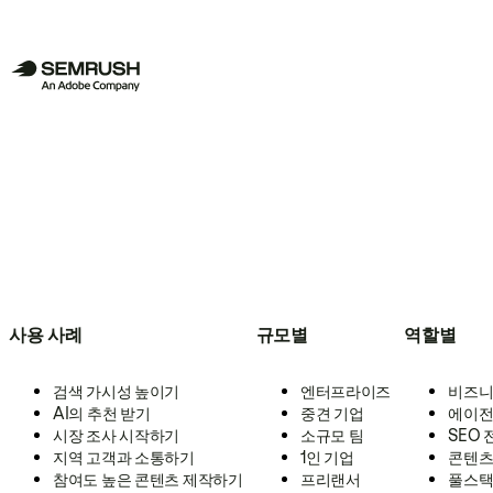
사용 사례
규모별
역할별
검색 가시성 높이기
엔터프라이즈
비즈니
AI의 추천 받기
중견 기업
에이전
시장 조사 시작하기
소규모 팀
SEO
지역 고객과 소통하기
1인 기업
콘텐츠
참여도 높은 콘텐츠 제작하기
프리랜서
풀스택