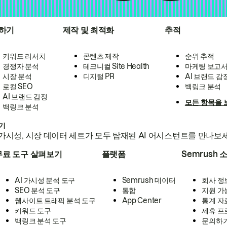
하기
제작 및 최적화
추적
키워드 리서치
콘텐츠 제작
순위 추적
경쟁자 분석
테크니컬 Site Health
마케팅 보고
시장 분석
디지털 PR
AI 브랜드 감
로컬 SEO
백링크 분석
AI 브랜드 감정
모든 항목을 
백링크 분석
하기
가시성, 시장 데이터 세트가 모두 탑재된 AI 어시스턴트를 만나보
무료 도구 살펴보기
플랫폼
Semrush 
AI 가시성 분석 도구
Semrush 데이터
회사 정
SEO 분석 도구
통합
지원 가
웹사이트 트래픽 분석 도구
App Center
통계 자
키워드 도구
제휴 프
백링크 분석 도구
문의하