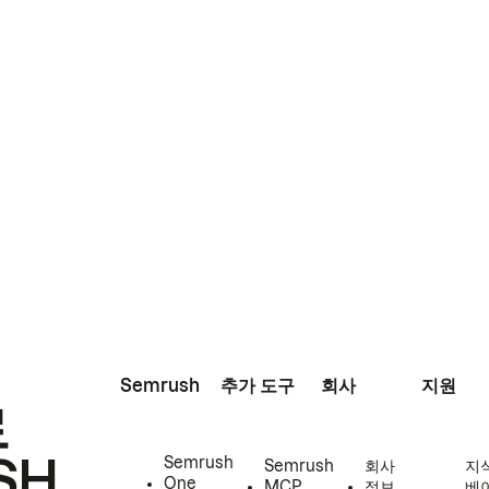
Semrush
추가 도구
회사
지원
로
SH
Semrush
Semrush
회사
지
One
MCP
정보
베