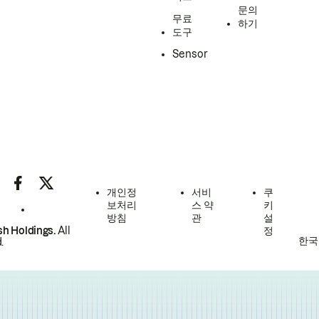
문의
무료
하기
도구
Sensor
개인정
서비
쿠
보처리
스 약
키
방침
관
설
h Holdings.
All
정
한국
.