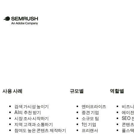
사용 사례
규모별
역할별
검색 가시성 높이기
엔터프라이즈
비즈니
AI의 추천 받기
중견 기업
에이전
시장 조사 시작하기
소규모 팀
SEO
지역 고객과 소통하기
1인 기업
콘텐츠
참여도 높은 콘텐츠 제작하기
프리랜서
풀스택