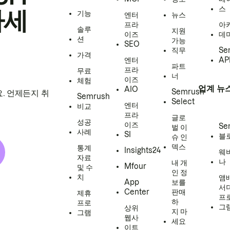
스
하세
기능
엔터
뉴스
프라
아
솔루
지원
이즈
데
션
가능
SEO
직무
Se
가격
엔터
AP
파트
프라
무료
너
이즈
체험
업계 뉴
AIO
Semrush
. 언제든지 취
Semrush
Select
엔터
비교
프라
글로
성공
이즈
Se
벌 이
사례
SI
블
슈 인
덱스
통계
Insights24
웨
자료
나
내 개
Mfour
및 수
인 정
치
앰
App
보를
서
Center
판매
제휴
프
하
프로
그
상위
지 마
그램
웹사
세요
이트