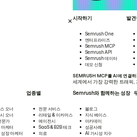
시작하기
발견
Semrush One
엔터프라이즈
Semrush MCP
Semrush API
Semrush 데이터
데모 신청
SEMRUSH MCP를 AI에 연결
세계에서 가장 강력한 트래픽, 
업종별
Semrush와 함께하는 성장
스 오너
전문 서비스
블로그
시 오너
리테일 & 이커머스
지식 베이스
 전문가
에이전시
아카데미
 마케터
SaaS & B2B 테크
성공사례
 성장 마케터
의료
AI 가시성 지수