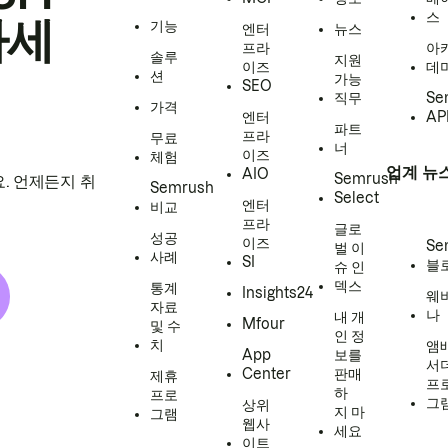
스
하세
기능
엔터
뉴스
프라
아
솔루
지원
이즈
데
션
가능
SEO
직무
Se
가격
엔터
AP
파트
프라
무료
너
이즈
체험
업계 뉴
AIO
Semrush
. 언제든지 취
Semrush
Select
엔터
비교
프라
글로
성공
이즈
Se
벌 이
사례
SI
블
슈 인
덱스
통계
Insights24
웨
자료
나
내 개
Mfour
및 수
인 정
치
앰
App
보를
서
Center
판매
제휴
프
하
프로
그
상위
지 마
그램
웹사
세요
이트