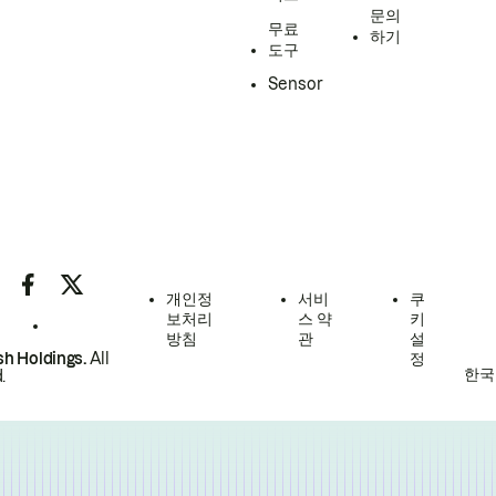
문의
무료
하기
도구
Sensor
개인정
서비
쿠
보처리
스 약
키
방침
관
설
h Holdings.
All
정
한국
.