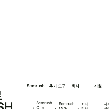
Semrush
추가 도구
회사
지원
로
SH
Semrush
Semrush
회사
지
One
MCP
정보
베