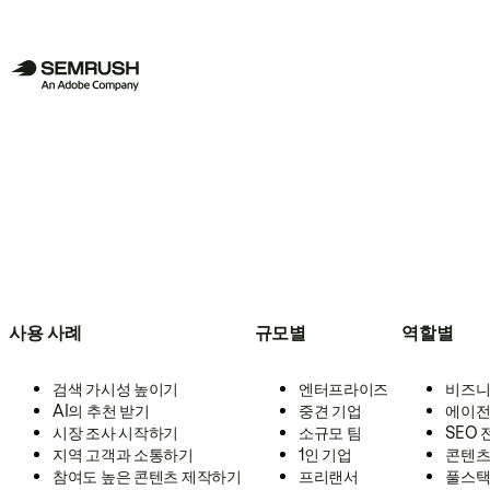
사용 사례
규모별
역할별
검색 가시성 높이기
엔터프라이즈
비즈니
AI의 추천 받기
중견 기업
에이전
시장 조사 시작하기
소규모 팀
SEO
지역 고객과 소통하기
1인 기업
콘텐츠
참여도 높은 콘텐츠 제작하기
프리랜서
풀스택