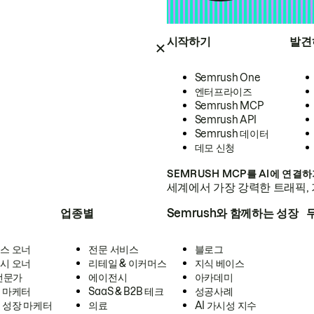
시작하기
발견
Semrush One
엔터프라이즈
Semrush MCP
Semrush API
Semrush 데이터
데모 신청
SEMRUSH MCP를 AI에 연결
세계에서 가장 강력한 트래픽, 
업종별
Semrush와 함께하는 성장
스 오너
전문 서비스
블로그
시 오너
리테일 & 이커머스
지식 베이스
 전문가
에이전시
아카데미
 마케터
SaaS & B2B 테크
성공사례
 성장 마케터
의료
AI 가시성 지수