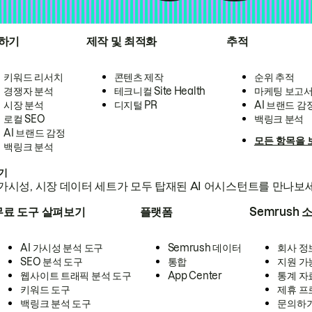
하기
제작 및 최적화
추적
키워드 리서치
콘텐츠 제작
순위 추적
경쟁자 분석
테크니컬 Site Health
마케팅 보고
시장 분석
디지털 PR
AI 브랜드 감
로컬 SEO
백링크 분석
AI 브랜드 감정
모든 항목을 
백링크 분석
하기
가시성, 시장 데이터 세트가 모두 탑재된 AI 어시스턴트를 만나보
무료 도구 살펴보기
플랫폼
Semrush 
AI 가시성 분석 도구
Semrush 데이터
회사 정
SEO 분석 도구
통합
지원 가
웹사이트 트래픽 분석 도구
App Center
통계 자
키워드 도구
제휴 프
백링크 분석 도구
문의하