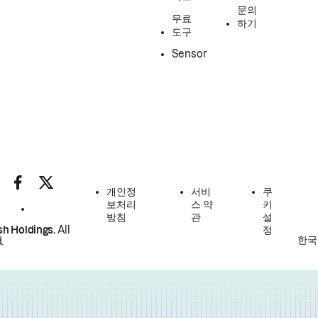
문의
무료
하기
도구
Sensor
개인정
서비
쿠
보처리
스 약
키
방침
관
설
h Holdings.
All
정
한국
.