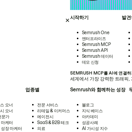
시작하기
발견
Semrush One
엔터프라이즈
Semrush MCP
Semrush API
Semrush 데이터
데모 신청
SEMRUSH MCP를 AI에 연결
세계에서 가장 강력한 트래픽, 
업종별
Semrush와 함께하는 성장
스 오너
전문 서비스
블로그
시 오너
리테일 & 이커머스
지식 베이스
 전문가
에이전시
아카데미
 마케터
SaaS & B2B 테크
성공사례
 성장 마케터
의료
AI 가시성 지수