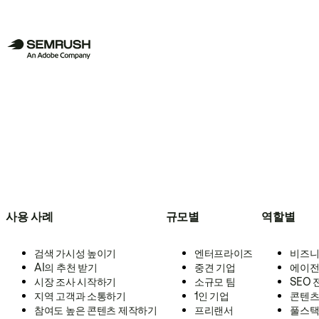
사용 사례
규모별
역할별
검색 가시성 높이기
엔터프라이즈
비즈니
AI의 추천 받기
중견 기업
에이전
시장 조사 시작하기
소규모 팀
SEO
지역 고객과 소통하기
1인 기업
콘텐츠
참여도 높은 콘텐츠 제작하기
프리랜서
풀스택