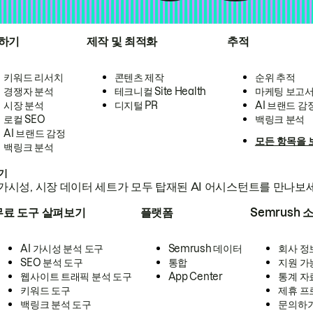
하기
제작 및 최적화
추적
키워드 리서치
콘텐츠 제작
순위 추적
경쟁자 분석
테크니컬 Site Health
마케팅 보고
시장 분석
디지털 PR
AI 브랜드 감
로컬 SEO
백링크 분석
AI 브랜드 감정
모든 항목을 
백링크 분석
하기
가시성, 시장 데이터 세트가 모두 탑재된 AI 어시스턴트를 만나보
무료 도구 살펴보기
플랫폼
Semrush 
AI 가시성 분석 도구
Semrush 데이터
회사 정
SEO 분석 도구
통합
지원 가
웹사이트 트래픽 분석 도구
App Center
통계 자
키워드 도구
제휴 프
백링크 분석 도구
문의하