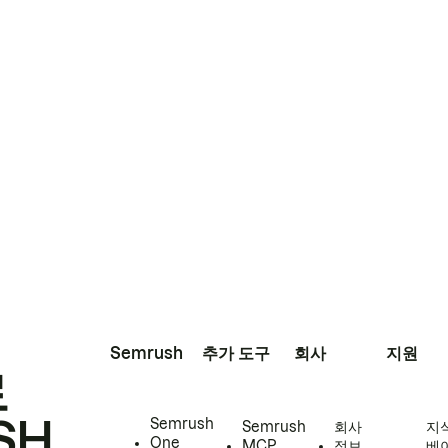
Semrush
추가 도구
회사
지원
로
SH
Semrush
Semrush
회사
지
One
MCP
정보
베