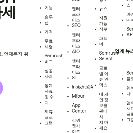
스
하세
기능
엔터
뉴스
프라
아
솔루
지원
이즈
데
션
가능
SEO
직무
Se
가격
엔터
AP
파트
프라
무료
너
이즈
체험
업계 뉴
AIO
Semrush
. 언제든지 취
Semrush
Select
엔터
비교
프라
글로
성공
이즈
Se
벌 이
사례
SI
블
슈 인
덱스
통계
Insights24
웨
자료
나
내 개
Mfour
및 수
인 정
치
앰
App
보를
서
Center
판매
제휴
프
하
프로
그
상위
지 마
그램
웹사
세요
이트